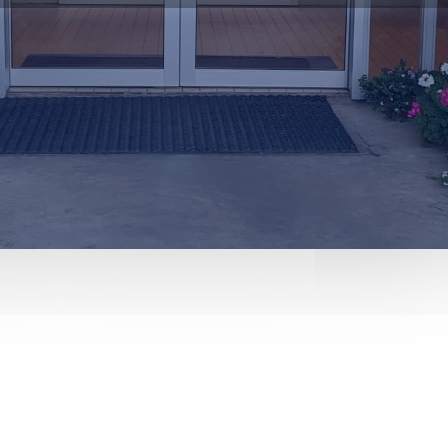


p
gatal
Tímabókun
Innri vefur