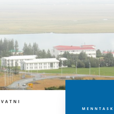
RVATNI
MENNTASK