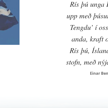
Rís þú unga 
upp með þúsu
Tengdu’ í oss
anda, kraft 
Rís þú, Ísland
stofn, með ný
Einar Be