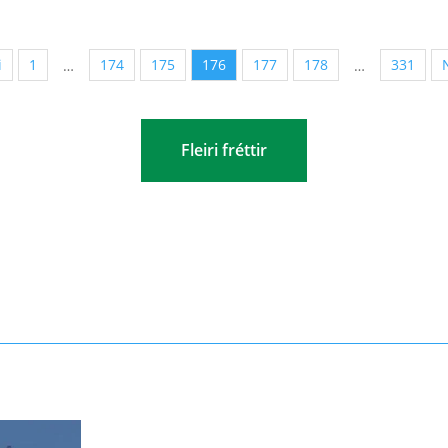
i
1
174
175
176
177
178
331
…
…
Fleiri fréttir