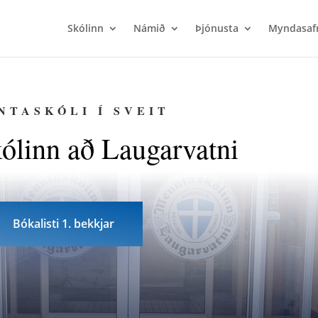
Skólinn
Námið
Þjónusta
Myndasaf
NTASKÓLI Í SVEIT
ólinn að Laugarvatni
Bókalisti 1. bekkjar