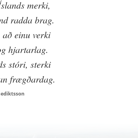
Íslands merki,
nd radda brag.
 að einu verki
og hjartarlag.
s stóri, sterki
jan frægðardag.
nediktsson