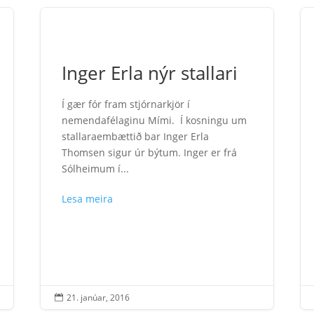
Inger Erla nýr stallari
Í gær fór fram stjórnarkjör í
nemendafélaginu Mími. Í kosningu um
stallaraembættið bar Inger Erla
Thomsen sigur úr býtum. Inger er frá
Sólheimum í...
Lesa meira
21. janúar, 2016
