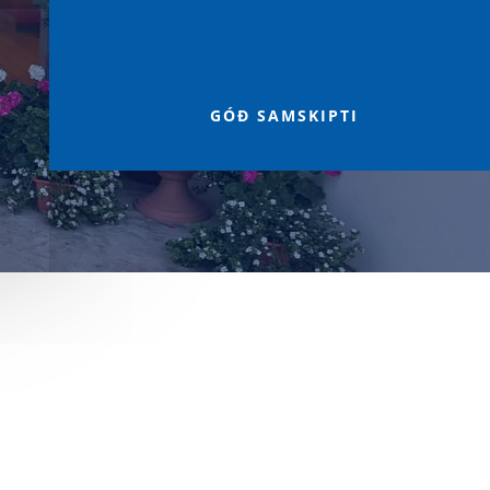

GÓÐ SAMSKIPTI