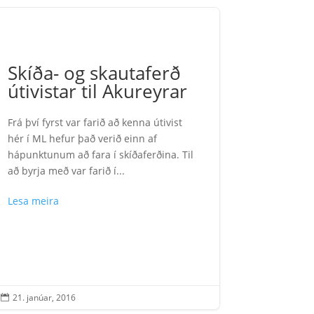
Skíða- og skautaferð
útivistar til Akureyrar
Frá því fyrst var farið að kenna útivist
hér í ML hefur það verið einn af
hápunktunum að fara í skíðaferðina. Til
að byrja með var farið í...
Lesa meira
21. janúar, 2016
