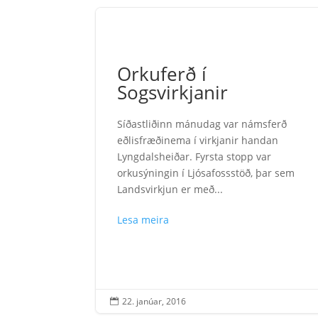
Orkuferð í
Sogsvirkjanir
Síðastliðinn mánudag var námsferð
eðlisfræðinema í virkjanir handan
Lyngdalsheiðar. Fyrsta stopp var
orkusýningin í Ljósafossstöð, þar sem
Landsvirkjun er með...
Lesa meira
22. janúar, 2016
