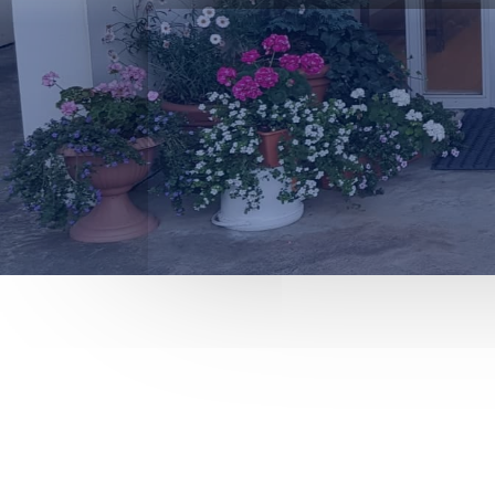

Fjarvera
Skólada