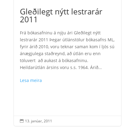
Gleðilegt nýtt lestrarár
2011
Frá bókasafninu á nýju ári Gleðilegt nýtt
lestrarár 2011 Þegar útlánstölur bókasafns ML,
fyrir árið 2010, voru teknar saman kom í ljós sú
ánægjulega staðreynd, að útlán eru enn
töluvert að aukast á bókasafninu.
Heildarútlán ársins voru s.s. 1964. Árið...
Lesa meira
13. janúar, 2011
