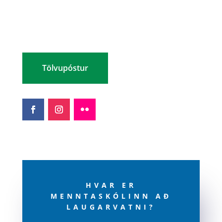
Netfang: ml@ml.is
Sími: (354) 480 8800
Kennitala: 460269-2299
Tölvupóstur
HVAR ER
MENNTASKÓLINN AÐ
LAUGARVATNI?