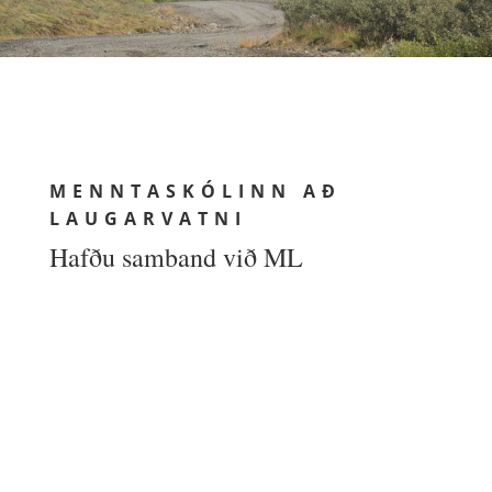
MENNTASKÓLINN AÐ
LAUGARVATNI
Hafðu samband við ML
MENNTASKÓLINN AÐ LAUGARVATNI
Skólatúni 1
840 Laugarvatn
UPPLÝSINGAR