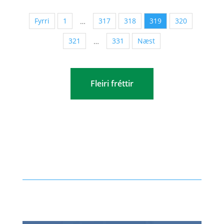
Fyrri
1
317
318
319
320
…
321
331
Næst
…
Fleiri fréttir