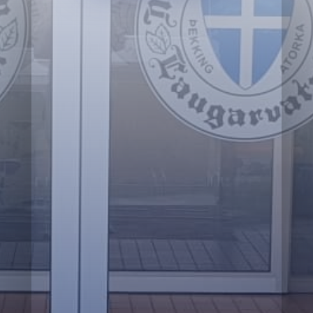

Fjarvera

Skóladagatal