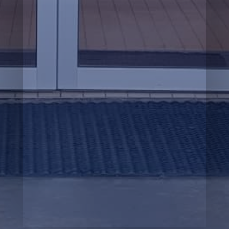

Tímabókun
p
Innri vefur