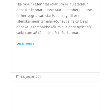
Hjá okkur í Menntaskólanum er nú staddur
danskur kennari, Sisse Mari Steenberg. Sisse
er hér vegna samstarfs sem í gildi er milli
íslenska menntamálaráðuneytisins og þess
danska. Framhaldsskólum á Íslandi býðst að
sækja um að fá til sín aðstoðarkennara...
Lesa meira
13. janúar, 2011
