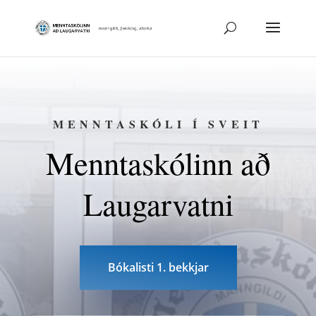
MENNTASKÓLI Í SVEIT
Menntaskólinn að
Laugarvatni
Bókalisti 1. bekkjar