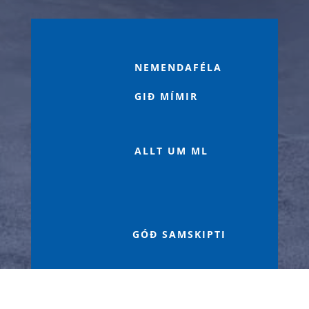

NEMENDAFÉLA
GIÐ MÍMIR
p
ALLT UM ML

GÓÐ SAMSKIPTI