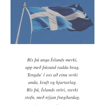
Rís þú unga Íslands merki,
upp með þúsund radda brag.
Tengdu’ í oss að einu verki
anda, kraft og hjartarlag.
Rís þú, Íslands stóri, sterki
stofn, með nýjan frægðardag.