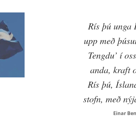
Rís þú unga 
upp með þúsu
Tengdu’ í oss
anda, kraft 
Rís þú, Ísland
stofn, með ný
Einar Be