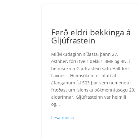
Ferð eldri bekkinga á
Gljúfrastein
Miðvikudaginn síðasta, þann 27.
október, fóru tveir bekkir, 3MF og 4N, í
heimsókn á Gljúfrastein safn Halldórs
Laxness. Heimsóknin er hluti af
áfanganum Ísl 503 þar sem nemendur
fræðast um íslenska bókmenntasögu 20.
aldarinnar. Gljúfrasteinn var heimili
og...
Lesa meira