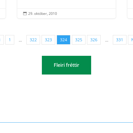
29. október, 2010

i
1
322
323
324
325
326
331
…
…
Fleiri fréttir