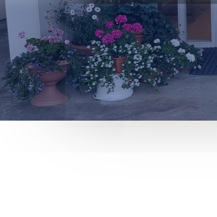

Fjarvera
Skólada