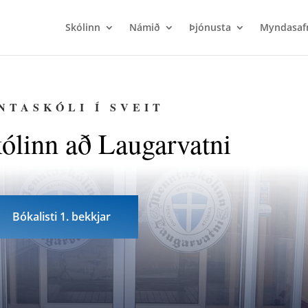
Skólinn
Námið
Þjónusta
Myndasaf
NTASKÓLI Í SVEIT
ólinn að Laugarvatni
Bókalisti 1. bekkjar