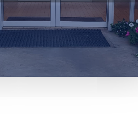


p
gatal
Tímabókun
Innri vefur