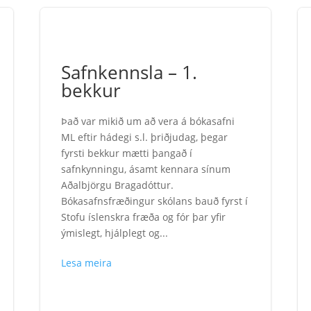
Safnkennsla – 1.
bekkur
Það var mikið um að vera á bókasafni
ML eftir hádegi s.l. þriðjudag, þegar
fyrsti bekkur mætti þangað í
safnkynningu, ásamt kennara sínum
Aðalbjörgu Bragadóttur.
Bókasafnsfræðingur skólans bauð fyrst í
Stofu íslenskra fræða og fór þar yfir
ýmislegt, hjálplegt og...
Lesa meira