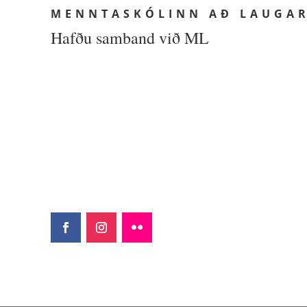
MENNTASKÓLINN AÐ LAUGA
Hafðu samband við ML
MENNTASKÓLIN
UPPLÝSINGAR
N AÐ
Netfang: ml@ml.is
LAUGARVATNI
Sími: (354) 480
Skólatúni 1
8800
840 Laugarvatn
Kennitala: 460269-
2299