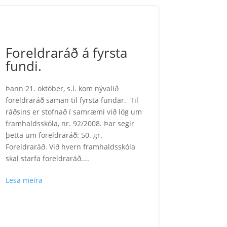
Foreldraráð á fyrsta
fundi.
Þann 21. október, s.l. kom nývalið
foreldraráð saman til fyrsta fundar. Til
ráðsins er stofnað í samræmi við lög um
framhaldsskóla, nr. 92/2008. Þar segir
þetta um foreldraráð: 50. gr.
Foreldraráð. Við hvern framhaldsskóla
skal starfa foreldraráð....
Lesa meira