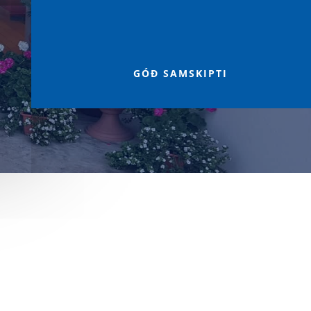

GÓÐ SAMSKIPTI