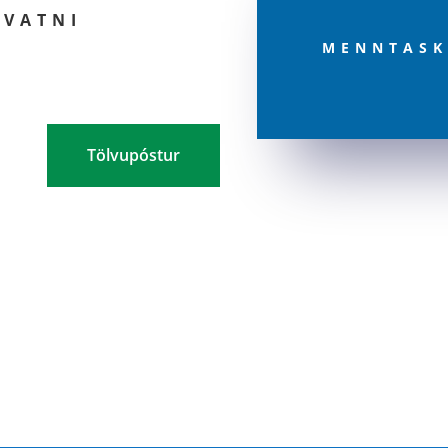
RVATNI
MENNTASK
Tölvupóstur