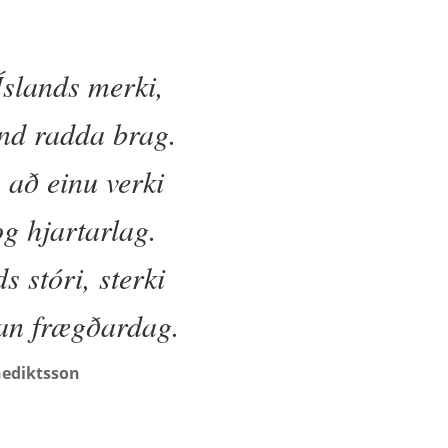
Íslands merki,
nd radda brag.
 að einu verki
og hjartarlag.
s stóri, sterki
jan frægðardag.
nediktsson