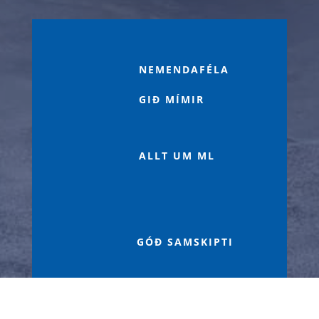

NEMENDAFÉLA
GIÐ MÍMIR
p
ALLT UM ML

GÓÐ SAMSKIPTI