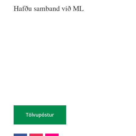
Hafðu samband við ML
MENNTASKÓLINN AÐ LAUGARVATNI
Skólatúni 1
840 Laugarvatn
UPPLÝSINGAR
Netfang: ml@ml.is
Sími: (354) 480 8800
Kennitala: 460269-2299
Tölvupóstur