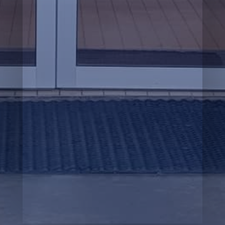

Tímabókun
p
Innri vefur