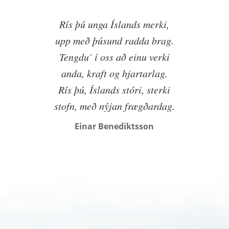
Rís þú unga Íslands merki,
upp með þúsund radda brag.
Tengdu’ í oss að einu verki
anda, kraft og hjartarlag.
Rís þú, Íslands stóri, sterki
stofn, með nýjan frægðardag.
Einar Benediktsson