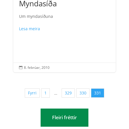
Myndasíða
Um myndasíðuna
Lesa meira
8. febrúar, 2010

Fyrri
1
329
330
331
…
Fleiri fréttir