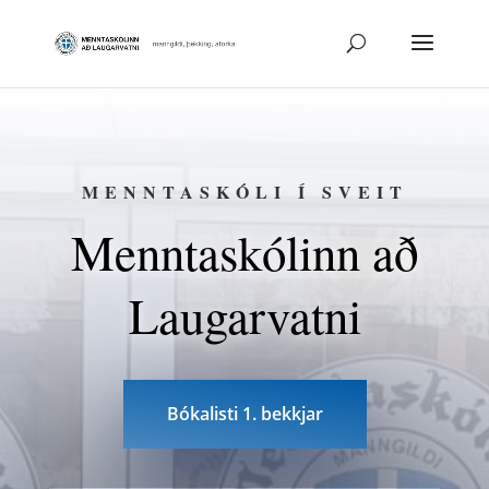
MENNTASKÓLI Í SVEIT
Menntaskólinn að
Laugarvatni
Bókalisti 1. bekkjar