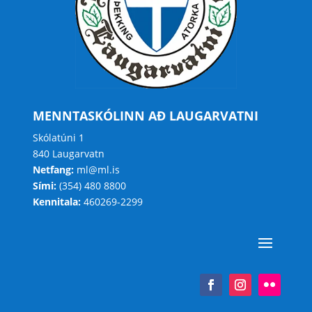
MENNTASKÓLINN AÐ LAUGARVATNI
Skólatúni 1
840 Laugarvatn
Netfang:
ml@ml.is
Sími:
(354) 480 8800
Kennitala:
460269-2299