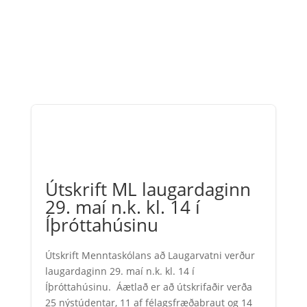
Útskrift ML laugardaginn
29. maí n.k. kl. 14 í
Íþróttahúsinu
Útskrift Menntaskólans að Laugarvatni verður
laugardaginn 29. maí n.k. kl. 14 í
Íþróttahúsinu. Áætlað er að útskrifaðir verða
25 nýstúdentar, 11 af félagsfræðabraut og 14