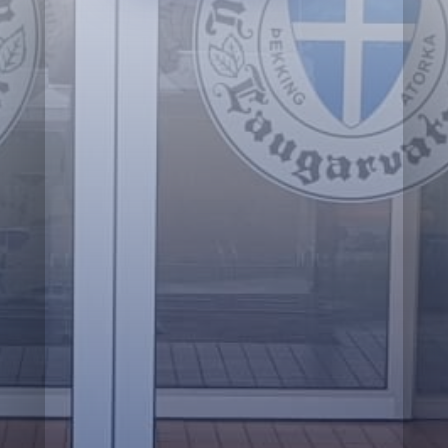

Fjarvera

Skóladagatal