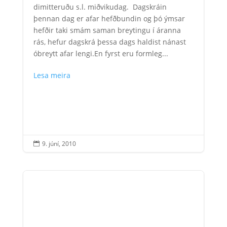
dimitteruðu s.l. miðvikudag. Dagskráin
þennan dag er afar hefðbundin og þó ýmsar
hefðir taki smám saman breytingu í áranna
rás, hefur dagskrá þessa dags haldist nánast
óbreytt afar lengi.En fyrst eru formleg...
Lesa meira
9. júní, 2010
