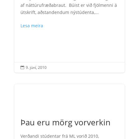
af náttúrufræðabraut. Búist er við fjölmenni á
útskrift, aðstandendum nýstúdenta,...
Lesa meira
9. júní, 2010

Þau eru mörg vorverkin
Verðandi stúdentar frá ML vorið 2010,