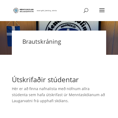
Brautskráning
Útskrifaðir stúdentar
Hér er að finna nafnalista með nöfnum allra
stúdenta sem hafa útskrifast úr Menntaskólanum að
Laugarvatni frá upphafi skólans.