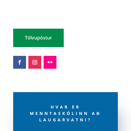
Netfang: ml@ml.is
Sími: (354) 480 8800
Kennitala: 460269-2299
Tölvupóstur
HVAR ER
MENNTASKÓLINN AÐ
LAUGARVATNI?