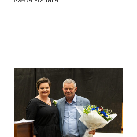

Ræða stallara 2025

Ræða stallara 2024

Ræða stallara 2023