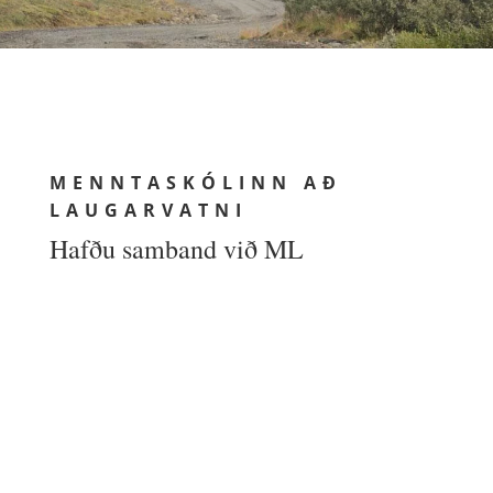
MENNTASKÓLINN AÐ
LAUGARVATNI
Hafðu samband við ML
MENNTASKÓLINN AÐ LAUGARVATNI
Skólatúni 1
840 Laugarvatn
UPPLÝSINGAR