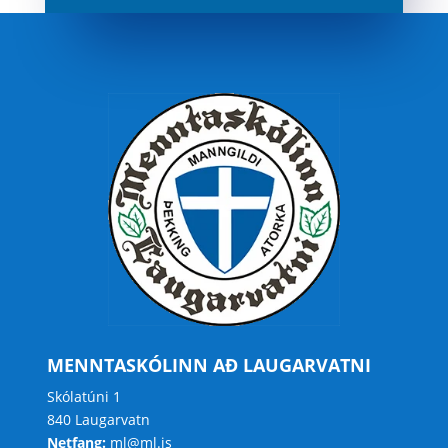
MENNTASKÓLINN AÐ LAUGARVATNI
Skólatúni 1
840 Laugarvatn
Netfang:
ml@ml.is