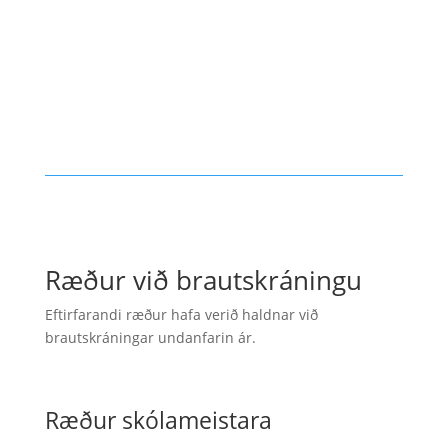

Stúdentar 2000-2010

Stúdentar 2011-2019

Stúdentar 2020-2025
Ræður við brautskráningu
Eftirfarandi ræður hafa verið haldnar við
brautskráningar undanfarin ár.
Ræður skólameistara