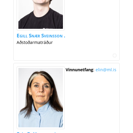
Egill Snær Sveinsson
.
Aðstoðarmatráður
Vinnunetfang
:
elin@ml.is