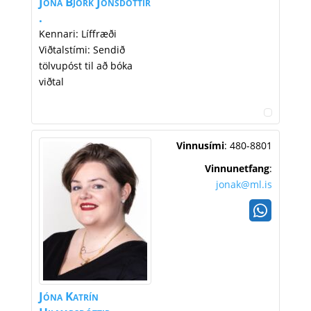
Jóna Björk Jónsdóttir
.
Kennari: Líffræði
Viðtalstími: Sendið
tölvupóst til að bóka
viðtal
Vinnusími
:
480-8801
Vinnunetfang
:
jonak@ml.is
Jóna Katrín