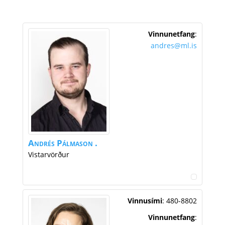
Vinnunetfang
:
andres@ml.is
Andrés Pálmason
.
Vistarvörður
Vinnusími
:
480-8802
Vinnunetfang
: