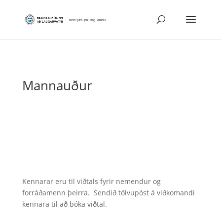
Mannauður
Kennarar eru til viðtals fyrir nemendur og
forráðamenn þeirra. Sendið tölvupóst á viðkomandi
kennara til að bóka viðtal.