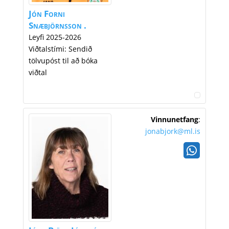
Jón Forni
Snæbjörnsson
.
Leyfi 2025-2026
Viðtalstími: Sendið
tölvupóst til að bóka
viðtal
Vinnunetfang
:
jonabjork@ml.is