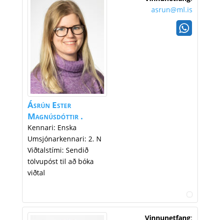
asrun@ml.is
Ásrún Ester
Magnúsdóttir
.
Kennari: Enska
Umsjónarkennari: 2. N
Viðtalstími: Sendið
tölvupóst til að bóka
viðtal
Vinnunetfang
: