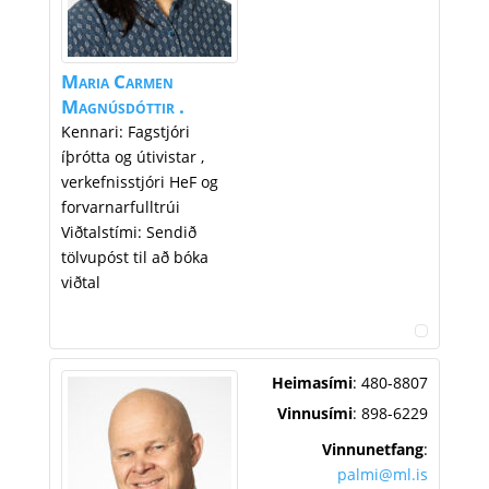
Maria Carmen
Magnúsdóttir
.
Kennari: Fagstjóri
íþrótta og útivistar ,
verkefnisstjóri HeF og
forvarnarfulltrúi
Viðtalstími: Sendið
tölvupóst til að bóka
viðtal
Heimasími
:
480-8807
Vinnusími
:
898-6229
Vinnunetfang
:
palmi@ml.is