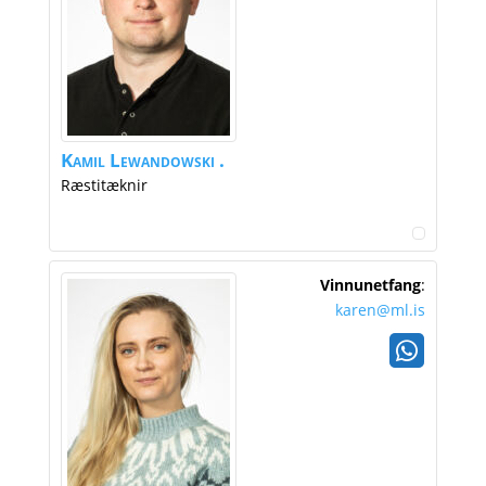
Kamil Lewandowski
.
Ræstitæknir
Vinnunetfang
:
karen@ml.is