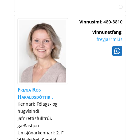
Vinnusími
:
480-8810
Vinnunetfang
:
freyja@ml.is
Freyja Rós
Haraldsdóttir
.
Kennari: Félags- og
hugvísindi,
jafnréttisfulltrúi,
gæðastjóri
Umsjónarkennari: 2. F
Viðtalstími: Sendið