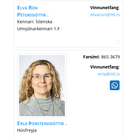
Elva Rún
Vinnunetfang
:
Pétursdóttir
.
elvarun@ml.is
Kennari: Íslenska
Umsjónarkennari 1.F
Farsími
:
865-3679
Vinnunetfang
:
erla@ml.is
Erla Þorsteinsdóttir
.
Húsfreyja