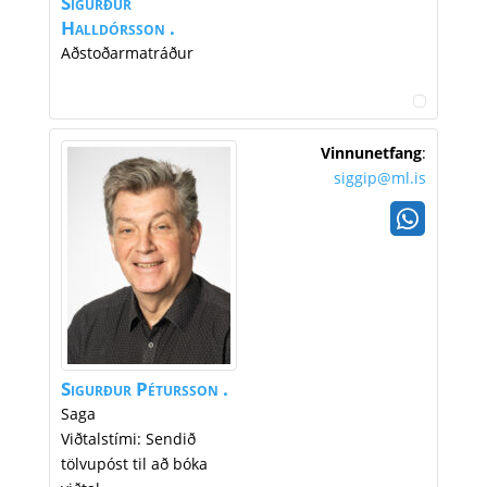
Sigurður
Halldórsson
.
Aðstoðarmatráður
Vinnunetfang
:
siggip@ml.is
Sigurður Pétursson
.
Saga
Viðtalstími: Sendið
tölvupóst til að bóka