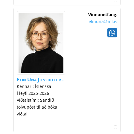
Vinnunetfang
:
elinuna@ml.is
Elín Una Jónsdóttir
.
Kennari: Íslenska
Í leyfi 2025-2026
Viðtalstími: Sendið
tölvupóst til að bóka
viðtal