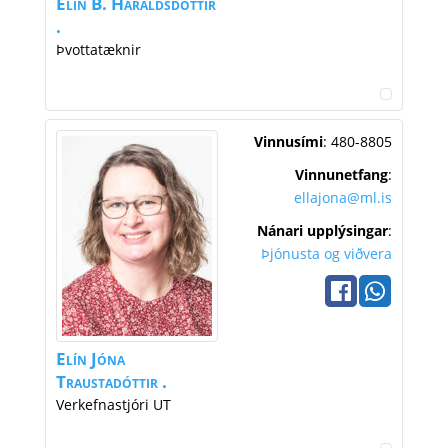
Elín B. Haraldsdóttir
.
Þvottatæknir
Vinnusími
:
480-8805
Vinnunetfang
:
ellajona@ml.is
Nánari upplýsingar
:
Þjónusta og viðvera
Elín Jóna
Traustadóttir
.
Verkefnastjóri UT