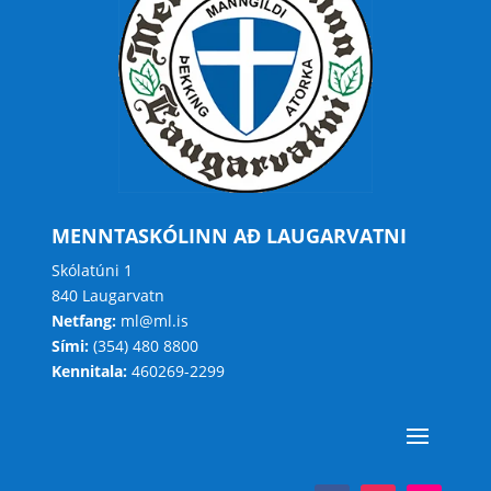
MENNTASKÓLINN AÐ LAUGARVATNI
Skólatúni 1
840 Laugarvatn
Netfang:
ml@ml.is
Sími:
(354) 480 8800
Kennitala:
460269-2299