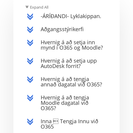
Expand All
c
-ÁRÍÐANDI- Lyklakippan.
c
Aðgangsstýrikerfi
c
Hvernig á að setja inn
c
mynd í O365 og Moodle?
Hvernig á að setja upp
c
AutoDesk forrit?
Hvernig á að tengja
c
annað dagatal við O365?
Hvernig á að tengja
c
Moodle dagatal við
O365?
Inna  Tengja Innu við
c
O365