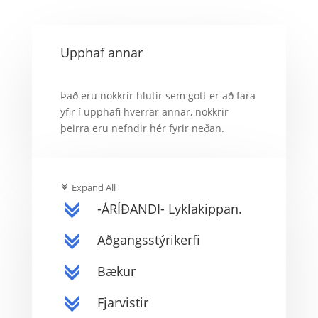
Upphaf annar
Það eru nokkrir hlutir sem gott er að fara
yfir í upphafi hverrar annar, nokkrir
þeirra eru nefndir hér fyrir neðan.
Expand All
c
-ÁRÍÐANDI- Lyklakippan.
c
Aðgangsstýrikerfi
c
Bækur
c
Fjarvistir
c