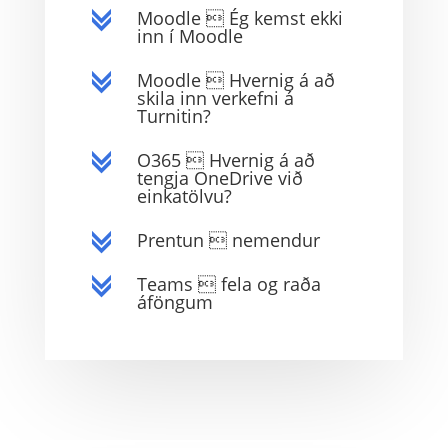
Moodle  Ég kemst ekki
c
inn í Moodle
Moodle  Hvernig á að
c
skila inn verkefni á
Turnitin?
O365  Hvernig á að
c
tengja OneDrive við
einkatölvu?
Prentun  nemendur
c
Teams  fela og raða
c
áföngum