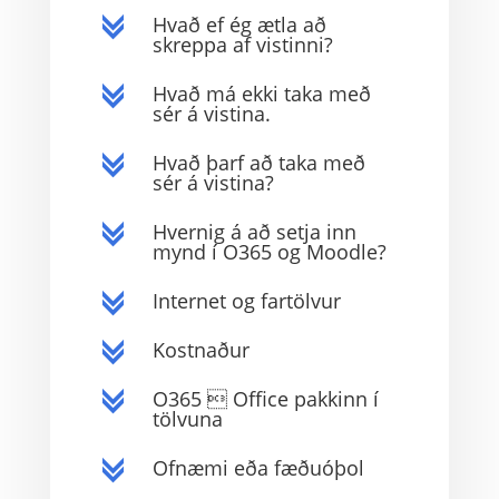
Hvað ef ég ætla að
c
skreppa af vistinni?
Hvað má ekki taka með
c
sér á vistina.
Hvað þarf að taka með
c
sér á vistina?
Hvernig á að setja inn
c
mynd í O365 og Moodle?
Internet og fartölvur
c
Kostnaður
c
O365  Office pakkinn í
c
tölvuna
Ofnæmi eða fæðuóþol
c