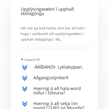
Upplýsingatækni í upphafi
skólagöngu
Hér má sjá það helsta sem ber að hafa í
huga í sambandi við upplýsingatækni í
upphafi skólagöngu í ML.
Expand All
c
-ÁRÍÐANDI- Lyklakippan.
c
Aðgangsstýrikerfi
c
Hvernig á að hala word
c
niður í tölvuna?
Hvernig á að setja inn
c
mynd í O365 og Moodle?