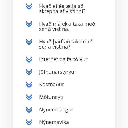
Hvað ef ég ætla að
c
skreppa af vistinni?
Hvað má ekki taka með
c
sér á vistina.
Hvað þarf að taka með
c
sér á vistina?
Internet og fartölvur
c
Jöfnunarstyrkur
c
Kostnaður
c
Mötuneyti
c
Nýnemadagur
c
Nýnemavika
c