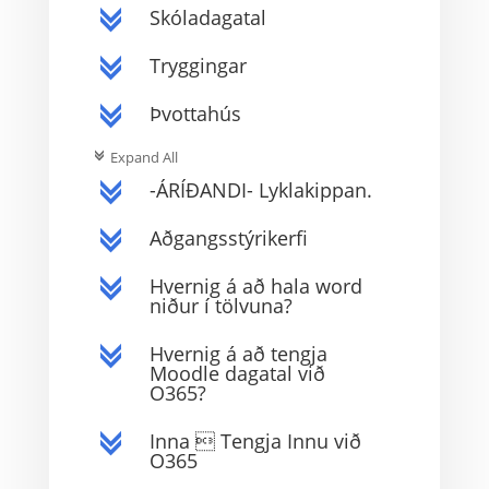
Skóladagatal
c
Tryggingar
c
Þvottahús
c
Expand All
c
-ÁRÍÐANDI- Lyklakippan.
c
Aðgangsstýrikerfi
c
Hvernig á að hala word
c
niður í tölvuna?
Hvernig á að tengja
c
Moodle dagatal við
O365?
Inna  Tengja Innu við
c
O365