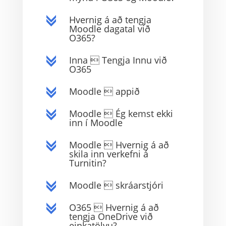
Hvernig á að tengja
c
Moodle dagatal við
O365?
Inna  Tengja Innu við
c
O365
Moodle  appið
c
Moodle  Ég kemst ekki
c
inn í Moodle
Moodle  Hvernig á að
c
skila inn verkefni á
Turnitin?
Moodle  skráarstjóri
c
O365  Hvernig á að
c
tengja OneDrive við
einkatölvu?