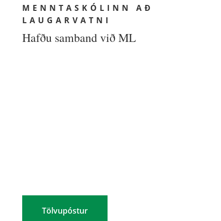
MENNTASKÓLINN AÐ
LAUGARVATNI
Hafðu samband við ML
MENNTASKÓLINN AÐ LAUGARVATNI
Skólatúni 1
840 Laugarvatn
UPPLÝSINGAR
Netfang: ml@ml.is
Sími: (354) 480 8800
Kennitala: 460269-2299
Tölvupóstur