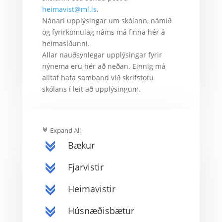
heimavist@ml.is
.
Nánari upplýsingar um skólann, námið
og fyrirkomulag náms má finna hér á
heimasíðunni.
Allar nauðsynlegar upplýsingar fyrir
nýnema eru hér að neðan. Einnig má
alltaf hafa samband við skrifstofu
skólans í leit að upplýsingum.
Expand All
c
Bækur
c
Fjarvistir
c
Heimavistir
c
Húsnæðisbætur
c