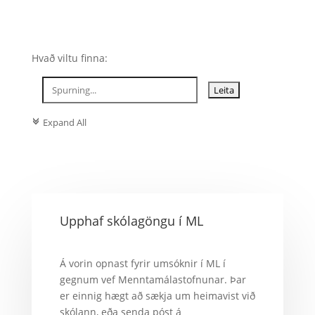

Upplýsingatækni
Hvað viltu finna:
Expand All
c
Upphaf skólagöngu í ML
Á vorin opnast fyrir umsóknir í ML í
gegnum vef Menntamálastofnunar. Þar
er einnig hægt að sækja um heimavist við
skólann, eða senda póst á