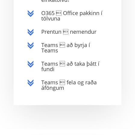
O365  Office pakkinn í
c
tölvuna
Prentun  nemendur
c
Teams  að byrja í
c
Teams
Teams  að taka þátt í
c
fundi
Teams  fela og raða
c
áföngum