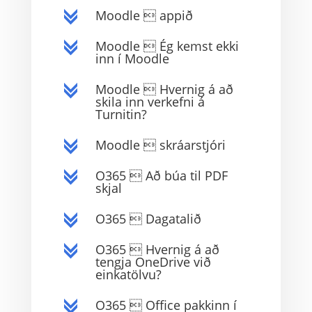
Moodle  appið
c
Moodle  Ég kemst ekki
c
inn í Moodle
Moodle  Hvernig á að
c
skila inn verkefni á
Turnitin?
Moodle  skráarstjóri
c
O365  Að búa til PDF
c
skjal
O365  Dagatalið
c
O365  Hvernig á að
c
tengja OneDrive við
einkatölvu?
O365  Office pakkinn í
c