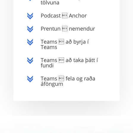
tölvuna
Podcast  Anchor
c
Prentun  nemendur
c
Teams  að byrja í
c
Teams
Teams  að taka þátt í
c
fundi
Teams  fela og raða
c
áföngum