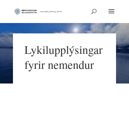
Lykilupplýsingar
fyrir nemendur

Upphaf skólagöngu

Upphaf annar