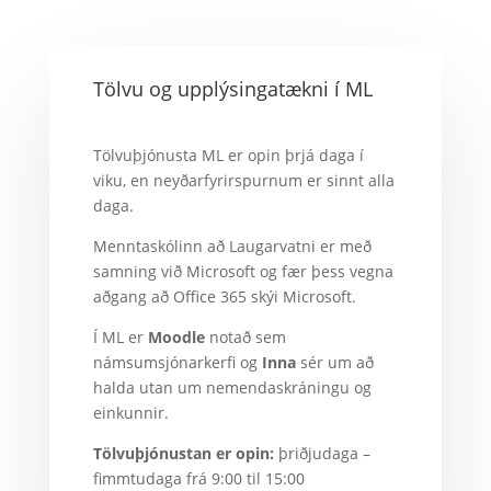
Tölvu og upplýsingatækni í ML
Tölvuþjónusta ML er opin þrjá daga í
viku, en neyðarfyrirspurnum er sinnt alla
daga.
Menntaskólinn að Laugarvatni er með
samning við Microsoft og fær þess vegna
aðgang að Office 365 skýi Microsoft.
Í ML er
Moodle
notað sem
námsumsjónarkerfi og
Inna
sér um að
halda utan um nemendaskráningu og
einkunnir.
Tölvuþjónustan er opin:
þriðjudaga –
fimmtudaga frá 9:00 til 15:00