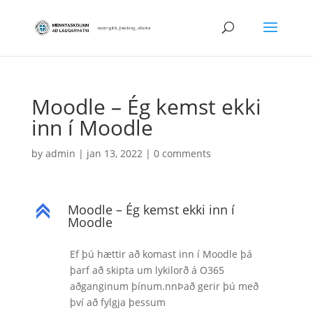
Moodle – Ég kemst ekki
inn í Moodle
by
admin
|
jan 13, 2022
|
0 comments
Moodle – Ég kemst ekki inn í
C
Moodle
Ef þú hættir að komast inn í Moodle þá
þarf að skipta um lykilorð á O365
aðganginum þínum.nnÞað gerir þú með
því að fylgja þessum