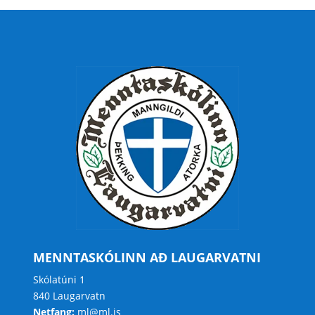
MENNTASKÓLINN AÐ LAUGARVATNI
Skólatúni 1
840 Laugarvatn
Netfang:
ml@ml.is