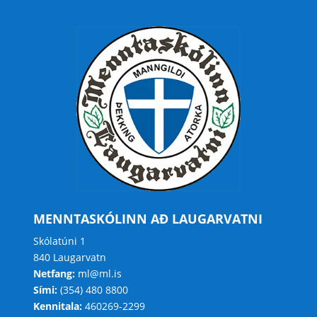
MENNTASKÓLINN AÐ LAUGARVATNI
Skólatúni 1
840 Laugarvatn
Netfang:
ml@ml.is
Sími:
(354) 480 8800
Kennitala:
460269-2299