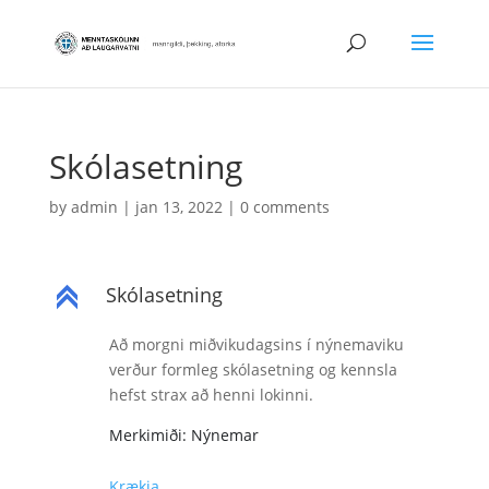
Skólasetning
by
admin
|
jan 13, 2022
|
0 comments
Skólasetning
C
Að morgni miðvikudagsins í nýnemaviku
verður formleg skólasetning og kennsla
hefst strax að henni lokinni.
Merkimiði: Nýnemar
Krækja