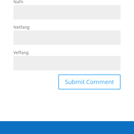
Nafn
Netfang
Veffang