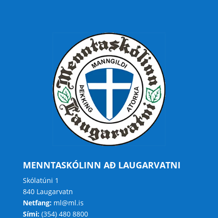
MENNTASKÓLINN AÐ LAUGARVATNI
Skólatúni 1
840 Laugarvatn
Netfang:
ml@ml.is
Sími:
(354) 480 8800