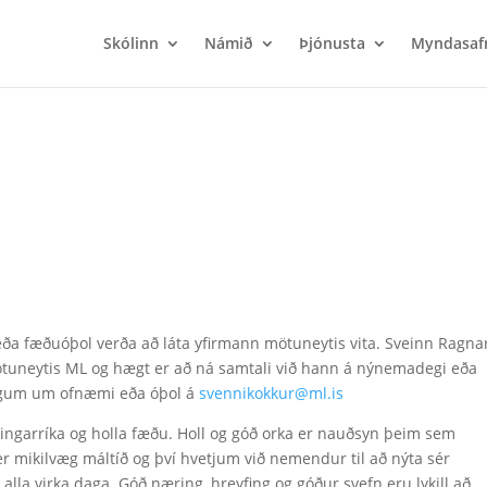
Skólinn
Námið
Þjónusta
Myndasaf
l
 fæðuóþol verða að láta yfirmann mötuneytis vita. Sveinn Ragna
ötuneytis ML og hægt er að ná samtali við hann á nýnemadegi eða
ngum um ofnæmi eða óþol á
svennikokkur@ml.is
ingarríka og holla fæðu. Holl og góð orka er nauðsyn þeim sem
 mikilvæg máltíð og því hvetjum við nemendur til að nýta sér
lla virka daga. Góð næring, hreyfing og góður svefn eru lykill að