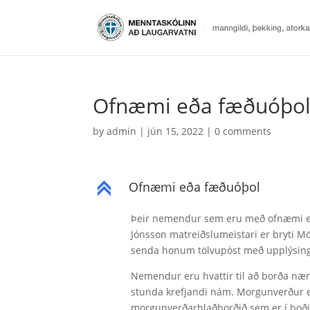
Ofnæmi eða fæðuóþo
by
admin
|
jún 15, 2022
|
0 comments
Ofnæmi eða fæðuóþol
C
Þeir nemendur sem eru með ofnæmi eða
Jónsson matreiðslumeistari er bryti M
senda honum tölvupóst með upplýsi
Nemendur eru hvattir til að borða nær
stunda krefjandi nám. Morgunverður er
morgunverðarhlaðborðið sem er í boði a