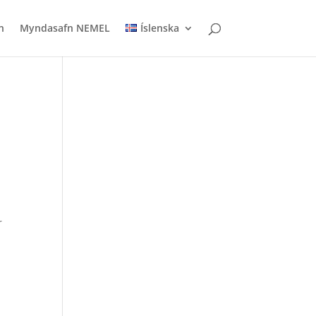
n
Myndasafn NEMEL
Íslenska
r