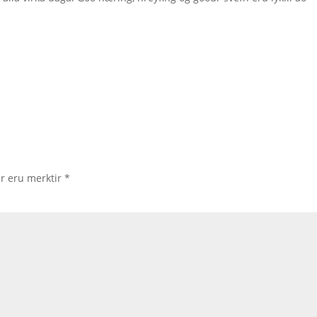
ir eru merktir
*