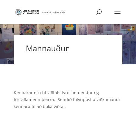
Mannauður
Kennarar eru til viðtals fyrir nemendur og
forráðamenn þeirra. Sendið tölvupóst á viðkomandi
kennara til að bóka viðtal.