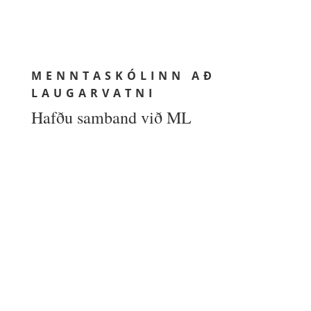
MENNTASKÓLINN AÐ
LAUGARVATNI
Hafðu samband við ML
MENNTASKÓLINN AÐ LAUGARVATNI
Skólatúni 1
840 Laugarvatn
UPPLÝSINGAR
Netfang: ml@ml.is
Sími: (354) 480 8800
Kennitala: 460269-2299