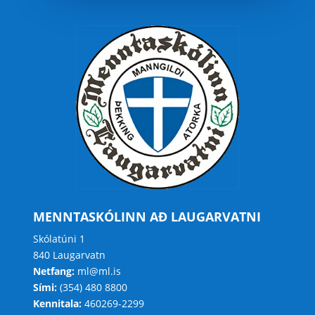
MENNTASKÓLINN AÐ LAUGARVATNI
Skólatúni 1
840 Laugarvatn
Netfang:
ml@ml.is
Sími:
(354) 480 8800
Kennitala:
460269-2299