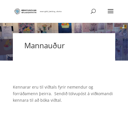
Mannauður
Kennarar eru til viðtals fyrir nemendur og
forráðamenn þeirra. Sendið tölvupóst á viðkomandi
kennara til að bóka viðtal.