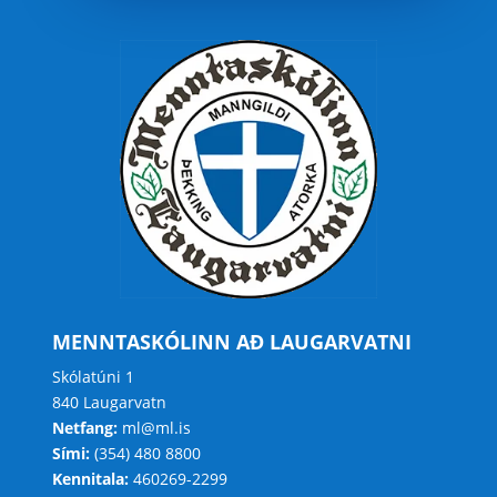
MENNTASKÓLINN AÐ LAUGARVATNI
Skólatúni 1
840 Laugarvatn
Netfang:
ml@ml.is
Sími:
(354) 480 8800
Kennitala:
460269-2299