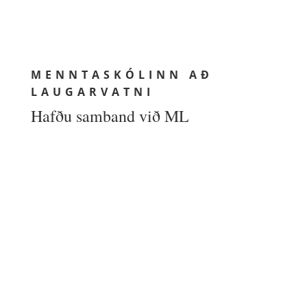
MENNTASKÓLINN AÐ
LAUGARVATNI
Hafðu samband við ML
MENNTASKÓLINN AÐ LAUGARVATNI
Skólatúni 1
840 Laugarvatn
UPPLÝSINGAR
Netfang: ml@ml.is
Sími: (354) 480 8800
Kennitala: 460269-2299