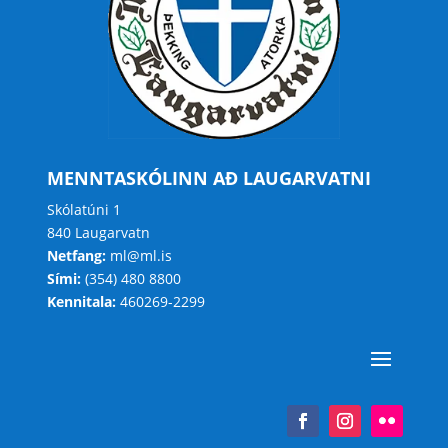
MENNTASKÓLINN AÐ LAUGARVATNI
Skólatúni 1
840 Laugarvatn
Netfang:
ml@ml.is
Sími:
(354) 480 8800
Kennitala:
460269-2299