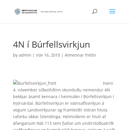
4N í Búrfellsvirkjun
by
admin
|
nóv 16, 2010
|
Almennar fréttir
Þann
4. nóvember síðastliðinn skunduðu nemendur 4N
bekkjar ásamt kennara í heimsókn í Búrfellsvirkjun í
Þjórsárdal. Búrfellsvirkjun er vatnsaflsvirkjun á
vegum Landsvirkjunar og framleiðir stóran hluta
raforku okkar Íslendinga. Heimsóknin er hluti af
áfanganum Nát 113 sem fjallar um undirstöðuatriði
jarðfræðinnar og hagnýt gildi hennar, einkum á sviði