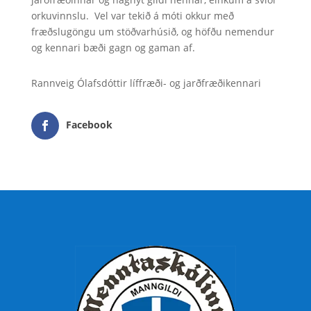
orkuvinnslu. Vel var tekið á móti okkur með
fræðslugöngu um stöðvarhúsið, og höfðu nemendur
og kennari bæði gagn og gaman af.
Rannveig Ólafsdóttir líffræði- og jarðfræðikennari
Facebook