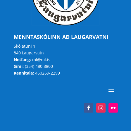
MENNTASKÓLINN AÐ LAUGARVATNI
Skólatúni 1
840 Laugarvatn
Netfang:
ml@ml.is
Sími:
(354) 480 8800
Kennitala:
460269-2299