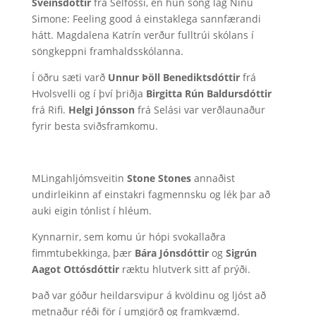
Sveinsdóttir
frá Selfossi, en hún söng lag Ninu
Simone: Feeling good á einstaklega sannfærandi
hátt. Magdalena Katrín verður fulltrúi skólans í
söngkeppni framhaldsskólanna.
Í öðru sæti varð
Unnur Þöll Benediktsdóttir
frá
Hvolsvelli og í því þriðja
Birgitta Rún Baldursdóttir
frá Rifi.
Helgi Jónsson
frá Selási var verðlaunaður
fyrir besta sviðsframkomu.
MLingahljómsveitin
Stone Stones
annaðist
undirleikinn af einstakri fagmennsku og lék þar að
auki eigin tónlist í hléum.
Kynnarnir, sem komu úr hópi svokallaðra
fimmtubekkinga, þær
Bára Jónsdóttir
og
Sigrún
Aagot Ottósdóttir
ræktu hlutverk sitt af prýði.
Það var góður heildarsvipur á kvöldinu og ljóst að
metnaður réði för í umgjörð og framkvæmd.