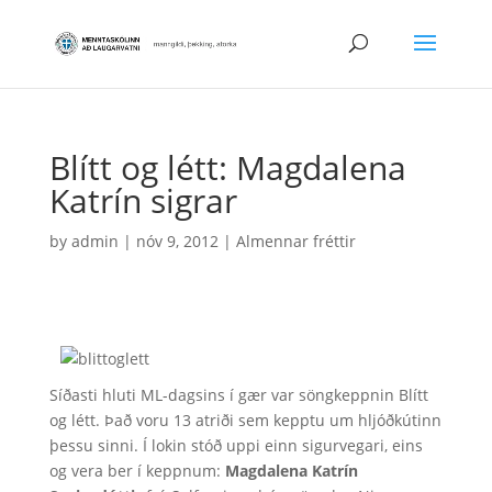
Blítt og létt: Magdalena
Katrín sigrar
by
admin
|
nóv 9, 2012
|
Almennar fréttir
Síðasti hluti ML-dagsins í gær var söngkeppnin Blítt
og létt. Það voru 13 atriði sem kepptu um hljóðkútinn
þessu sinni. Í lokin stóð uppi einn sigurvegari, eins
og vera ber í keppnum:
Magdalena Katrín