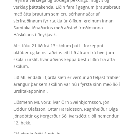
reyna á verklega og bóklega þekkingu, hugvit og
verklag þátttakenda. Liðin fara í gegnum þrautabraut
með átta þrautum sem eru sérhannaðar af
sérfræðingum fyrirtækja úr ólíkum greinum innan
Samtaka iðnaðarins með aðstoð fræðimanna
Háskólans í Reykjavík.
Alls tóku 21 lið frá 13 skólum þátt í forkeppni í
október og kemst aðeins eitt lið áfram frá hverjum
skóla í úrslit, hvar aðeins keppa bestu liðin frá átta
skólum.
Lið ML endaði í fjórða sæti er verður að teljast frábær
árangur þar sem skólinn var nú í fyrsta sinn með lið í
úrslitakeppninni.
Liðsmenn ML voru: Ívar Örn Sveinbjörnsson, Jón
Oddur Ólafsson, Óttar Haraldsson, Ragnheiður Olga
Jónsdóttir og Þorgerður Sól Ívarsdóttir, öll nemendur
í 2. bekk.
Sjá einnig frétt á mbl.is