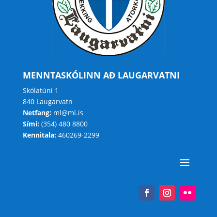
MENNTASKÓLINN AÐ LAUGARVATNI
Skólatúni 1
840 Laugarvatn
Netfang:
ml@ml.is
Sími:
(354) 480 8800
Kennitala:
460269-2299