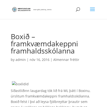
Boxið –
framkvæmdakeppni
framhaldsskólanna
by
admin
|
nóv 16, 2016
|
Almennar fréttir
Síðastliðinn laugardag tók lið frá ML þátt í Boxinu,
úrslitum framkvæmdakeppni framhaldsskólanna.
Boxið felst í því að leysa fjölbreyttar þrautir sem