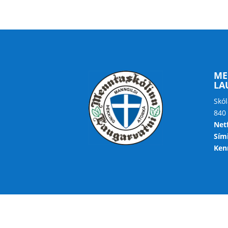
ME
LA
Skól
840
Net
Sími
Kenn