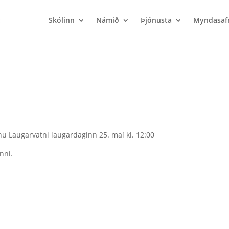
Skólinn
Námið
Þjónusta
Myndasaf
nu Laugarvatni laugardaginn 25. maí kl. 12:00
nni.