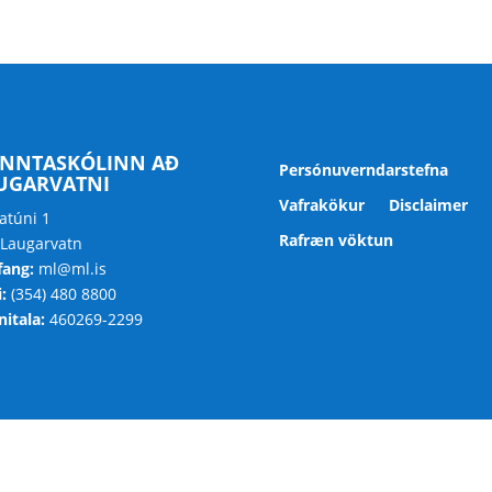
NNTASKÓLINN AÐ
Persónuverndarstefna
UGARVATNI
Vafrakökur
Disclaimer
atúni 1
Rafræn vöktun
 Laugarvatn
fang:
ml@ml.is
:
(354) 480 8800
itala:
460269-2299