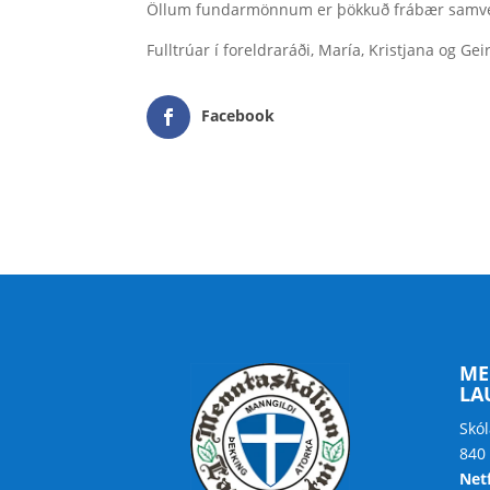
Öllum fundarmönnum er þökkuð frábær samve
Fulltrúar í foreldraráði, María, Kristjana og Ge
Facebook
ME
LA
Skól
840
Net