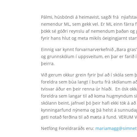
Pálmi, húsbóndi á heimavist, sagði frá nýafs
nemendur ML, sem gekk vel. Er ML einn fárra fr
þökk sé góðri reynslu af nemendum þaðan og g
fyrir hans hlut og meta mikils óeigingjarnt star
Einnig var kynnt forvarnarverkefnið „Bara gra
og grunnskólum í uppsveitum, en þar er farið
þeirra.
Við gerum okkur grein fyrir því að í skóla sem þ
foreldra sem búa langt í burtu frá skólanum 
tvisvar áður en þeir renna úr hlaði. En ósk okka
foreldra sem langar til að koma hugmyndum sí
skólann beint, jafnvel þó þeir hafi ekki tök á 
kynningarfund nýnema og þá helst á sunnudags
geti notað ferðina til að mæta á fund. VERUM V
Netföng Foreldraráðs eru:
mariamagg@simnet.