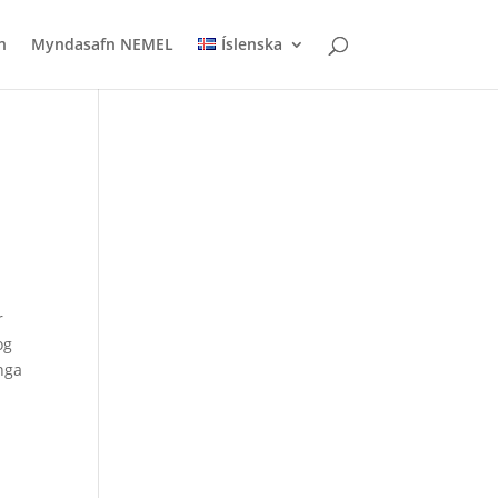
n
Myndasafn NEMEL
Íslenska
r
og
inga