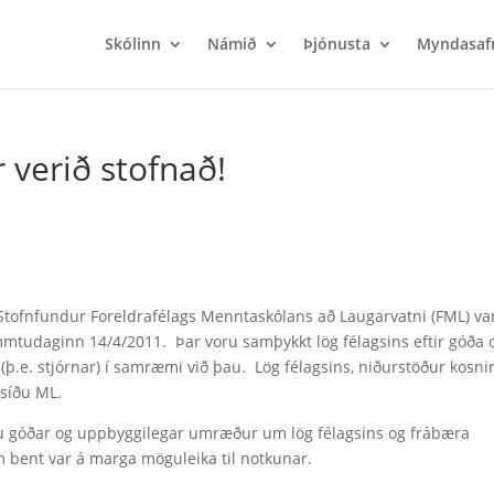
Skólinn
Námið
Þjónusta
Myndasaf
 verið stofnað!
Stofnfundur Foreldrafélags Menntaskólans að Laugarvatni (FML) va
tudaginn 14/4/2011. Þar voru samþykkt lög félagsins eftir góða 
s
(þ.e. stjórnar) í samræmi við þau. Lög félagsins, niðurstöður kosn
asíðu ML.
u góðar og uppbyggilegar umræður um lög félagsins og frábæra
 bent var á marga möguleika til notkunar.