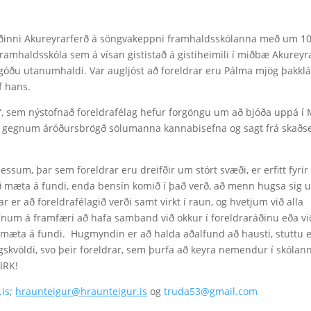
taðinni Akureyrarferð á söngvakeppni framhaldsskólanna með um 1
amhaldsskóla sem á vísan gististað á gistiheimili í miðbæ Akureyra
óðu utanumhaldi. Var augljóst að foreldrar eru Pálma mjög þakklá
f hans.
s“, sem nýstofnað foreldrafélag hefur forgöngu um að bjóða uppá í
 í gegnum áróðursbrögð sölumanna kannabisefna og sagt frá skaðs
essum, þar sem foreldrar eru dreifðir um stórt svæði, er erfitt fyrir
að mæta á fundi, enda bensín komið í það verð, að menn hugsa sig 
r er að foreldrafélagið verði samt virkt í raun, og hvetjum við alla
num á framfæri að hafa samband við okkur í foreldraráðinu eða vi
að mæta á fundi. Hugmyndin er að halda aðalfund að hausti, stuttu e
kvöldi, svo þeir foreldrar, sem þurfa að keyra nemendur í skólann
IRK!
is
;
hraunteigur@hraunteigur.is
og
truda53@gmail.com