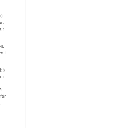
00
r,
tir
 ML
emi
 þá
um
ð
ftir
,