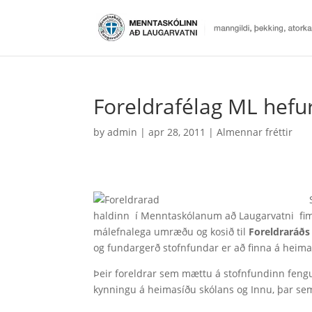
Foreldrafélag ML hefur
by
admin
|
apr 28, 2011
|
Almennar fréttir
haldinn í Menntaskólanum að Laugarvatni fimm
málefnalega umræðu og kosið til
Foreldraráð
og fundargerð stofnfundar er að finna á heim
Þeir foreldrar sem mættu á stofnfundinn feng
kynningu á heimasíðu skólans og Innu, þar sem