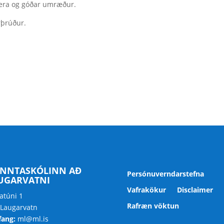
ra og góðar umræður.
irþrúður.
NNTASKÓLINN AÐ
Persónuverndarstefna
UGARVATNI
Vafrakökur
Disclaimer
atúni 1
Rafræn vöktun
 Laugarvatn
fang:
ml@ml.is