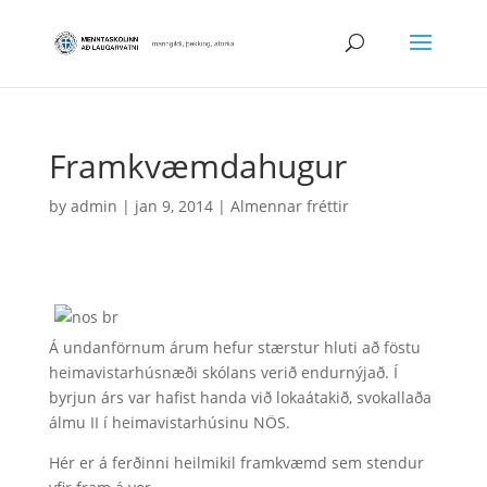
Framkvæmdahugur
by
admin
|
jan 9, 2014
|
Almennar fréttir
Á undanförnum árum hefur stærstur hluti að föstu
heimavistarhúsnæði skólans verið endurnýjað. Í
byrjun árs var hafist handa við lokaátakið, svokallaða
álmu II í heimavistarhúsinu NÖS.
Hér er á ferðinni heilmikil framkvæmd sem stendur