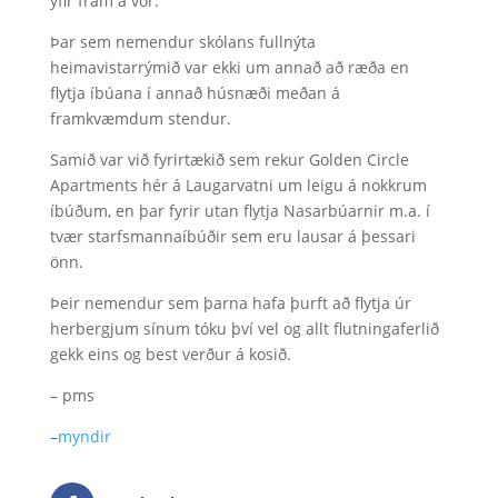
yfir fram á vor.
Þar sem nemendur skólans fullnýta
heimavistarrýmið var ekki um annað að ræða en
flytja íbúana í annað húsnæði meðan á
framkvæmdum stendur.
Samið var við fyrirtækið sem rekur Golden Circle
Apartments hér á Laugarvatni um leigu á nokkrum
íbúðum, en þar fyrir utan flytja Nasarbúarnir m.a. í
tvær starfsmannaíbúðir sem eru lausar á þessari
önn.
Þeir nemendur sem þarna hafa þurft að flytja úr
herbergjum sínum tóku því vel og allt flutningaferlið
gekk eins og best verður á kosið.
– pms
–
myndir