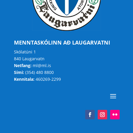
MENNTASKÓLINN AÐ LAUGARVATNI
Skólatúni 1
840 Laugarvatn
Netfang:
ml@ml.is
Sími:
(354) 480 8800
Kennitala:
460269-2299