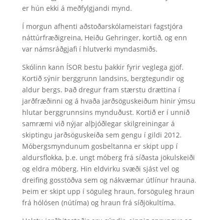
er hún ekki á meðfylgjandi mynd.
Í morgun afhenti aðstoðarskólameistari fagstjóra
náttúrfræðigreina, Heiðu Gehringer, kortið, og enn
var námsráðgjafi í hlutverki myndasmiðs.
Skólinn kann ÍSOR bestu þakkir fyrir veglega gjöf.
Kortið sýnir berggrunn landsins, bergtegundir og
aldur bergs. Það dregur fram stærstu drættina í
jarðfræðinni og á hvaða jarðsöguskeiðum hinir ýmsu
hlutar berggrunnsins mynduðust. Kortið er í unnið
samræmi við nýjar alþjóðlegar skilgreiningar á
skiptingu jarðsöguskeiða sem gengu í gildi 2012.
Móbergsmyndunum gosbeltanna er skipt upp í
aldursflokka, þ.e. ungt móberg frá síðasta jökulskeiði
og eldra móberg. Hin eldvirku svæði sjást vel og
dreifing gosstöðva sem og nákvæmar útlínur hrauna.
Þeim er skipt upp í söguleg hraun, forsöguleg hraun
frá hólósen (nútíma) og hraun frá síðjökultíma.