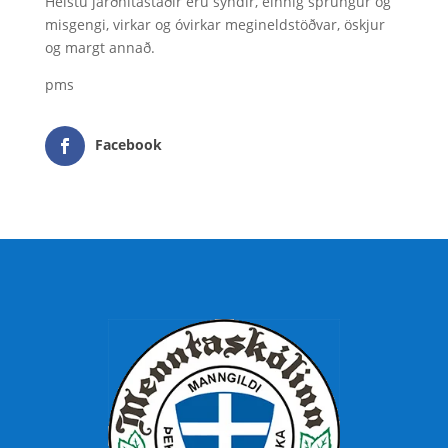
Helstu jarðhitastaðir eru sýndir, einnig sprungur og
misgengi, virkar og óvirkar megineldstöðvar, öskjur
og margt annað.
pms
Facebook