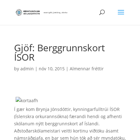
Gjöf: Berggrunnskort
ÍSOR
by
admin
|
nóv 10, 2015
|
Almennar fréttir
Í gær kom Brynja Jónsdóttir, kynningarfulltrúi ÍSOR
(Íslenskra orkurannsókna) færandi hendi og afhenti
skólanum nýtt berggrunnskort af Íslandi.
Aðstoðarskólameistari veitti kortinu viðtöku ásamt
námsráðgjafa, en þar sem hún tók að sér myndatöku,