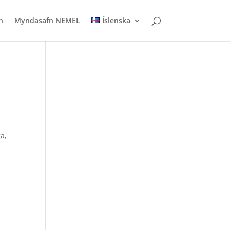
n
Myndasafn NEMEL
Íslenska
a,
ð