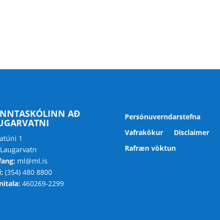
NNTASKÓLINN AÐ
Persónuverndarstefna
UGARVATNI
Vafrakökur
Disclaimer
atúni 1
Rafræn vöktun
 Laugarvatn
fang:
ml@ml.is
:
(354) 480 8800
itala:
460269-2299