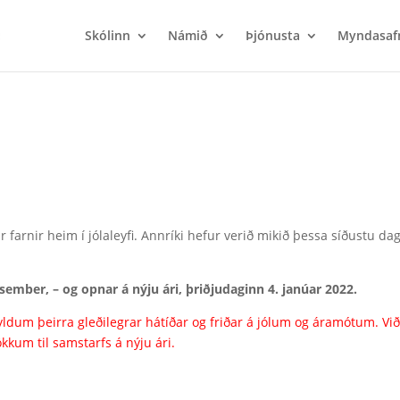
Skólinn
Námið
Þjónusta
Myndasaf
rnir heim í jólaleyfi. Annríki hefur verið mikið þessa síðustu dag
sember, – og opnar á nýju ári, þriðjudaginn 4. janúar 2022.
ldum þeirra gleðilegrar hátíðar og friðar á jólum og áramótum. Vi
kkum til samstarfs á nýju ári.