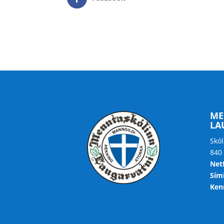
ME
LA
Skól
840
Net
Sími
Kenn