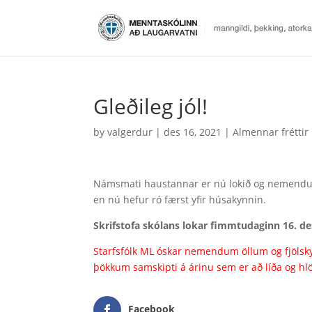
Gleðileg jól!
by
valgerdur
|
des 16, 2021
|
Almennar fréttir
Námsmati haustannar er nú lokið og nemendur fa
en nú hefur ró færst yfir húsakynnin.
Skrifstofa skólans lokar fimmtudaginn 16. de
Starfsfólk ML óskar nemendum öllum og fjölsky
þökkum samskipti á árinu sem er að líða og hlö
Facebook