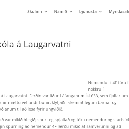
Skólinn
Námið
Þjónusta
Myndasaf
óla á Laugarvatni
Nemendur í 4F fóru f
nokkru í
á Laugarvatni. Ferðin var liður í áfanganum Ísl 633, sem fjallar um
ir mættu vel undirbúnir, klyfjaðir skemmtilegum barna- og
ólanum til að lesa fyrir ungviðið.
að var mikið hlegið, spurt og spjallað og tóku nemendur og starfsfó
gin spurning að nemendur 4F lærðu mikið af samverunni og að