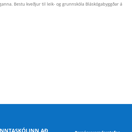
iganna. Bestu kveðjur til leik- og grunnskóla Bláskógabyggðar á
NNTASKÓLINN AÐ