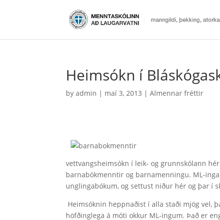
Heimsókn í Bláskógask
by
admin
|
maí 3, 2013
|
Almennar fréttir
vettvangsheimsókn í leik- og grunnskólann hér 
barnabókmenntir og barnamenningu. ML-ingarn
unglingabókum, og settust niður hér og þar í sk
Heimsóknin heppnaðist í alla staði mjög vel, þ
höfðinglega á móti okkur ML-ingum. Það er en