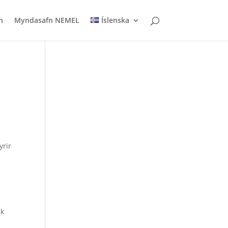
n
Myndasafn NEMEL
Íslenska
yrir
lk