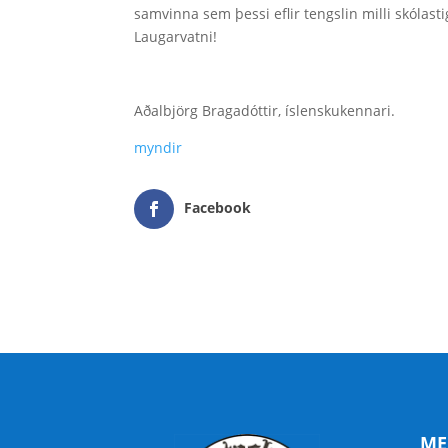
samvinna sem þessi eflir tengslin milli skólast
Laugarvatni!
Aðalbjörg Bragadóttir, íslenskukennari.
myndir
Facebook
ME