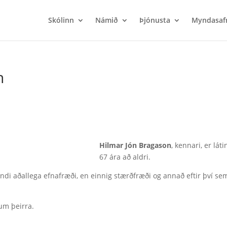
Skólinn
Námið
Þjónusta
Myndasaf
n
Hilmar Jón Bragason
, kennari, er lát
67 ára að aldri.
ndi aðallega efnafræði, en einnig stærðfræði og annað eftir því se
um þeirra.