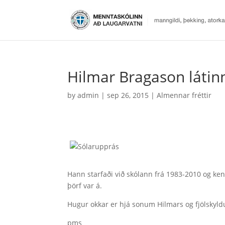
Hilmar Bragason látin
by
admin
|
sep 26, 2015
|
Almennar fréttir
Hann starfaði við skólann frá 1983-2010 og ken
þörf var á.
Hugur okkar er hjá sonum Hilmars og fjölskyld
pms