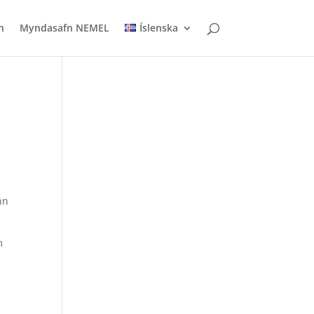
n
Myndasafn NEMEL
Íslenska
inn
m