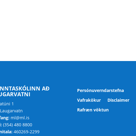
NNTASKÓLINN AÐ
Persónuverndarstefna
UGARVATNI
Vafrakökur
Disclaimer
atúni 1
Rafræn vöktun
 Laugarvatn
fang:
ml@ml.is
:
(354) 480 8800
itala:
460269-2299