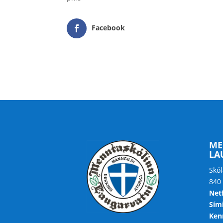
Facebook
ME
LA
Skól
840
Net
Sími
Kenn