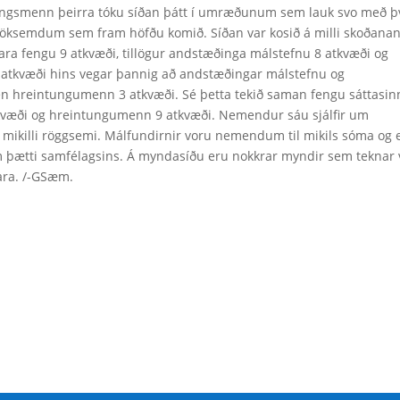
ngsmenn þeirra tóku síðan þátt í umræðunum sem lauk svo með þ
öksemdum sem fram höfðu komið. Síðan var kosið á milli skoðana
mjara fengu 9 atkvæði, tillögur andstæðinga málstefnu 8 atkvæði og
lu atkvæði hins vegar þannig að andstæðingar málstefnu og
 en hreintungumenn 3 atkvæði. Sé þetta tekið saman fengu sáttasin
tkvæði og hreintungumenn 9 atkvæði. Nemendur sáu sjálfir um
f mikilli röggsemi. Málfundirnir voru nemendum til mikils sóma og 
 þætti samfélagsins. Á myndasíðu eru nokkrar myndir sem teknar 
ara. /-GSæm.