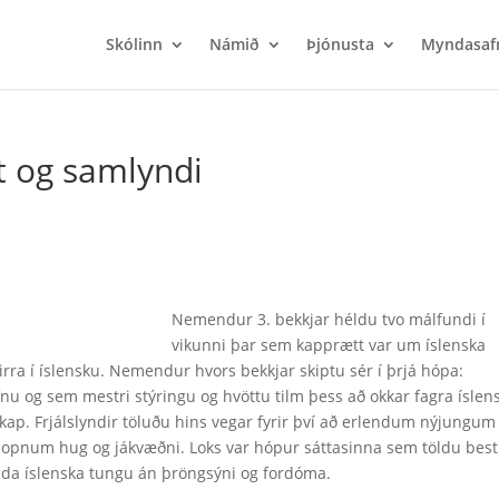
Skólinn
Námið
Þjónusta
Myndasaf
tt og samlyndi
Nemendur 3. bekkjar héldu tvo málfundi í
vikunni þar sem kapprætt var um íslenska
irra í íslensku. Nemendur hvors bekkjar skiptu sér í þrjá hópa:
u og sem mestri stýringu og hvöttu tilm þess að okkar fagra íslen
skap. Frjálslyndir töluðu hins vegar fyrir því að erlendum nýjungum
ð opnum hug og jákvæðni. Loks var hópur sáttasinna sem töldu best
nda íslenska tungu án þröngsýni og fordóma.