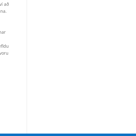
ví að
nna.
nar
efldu
voru