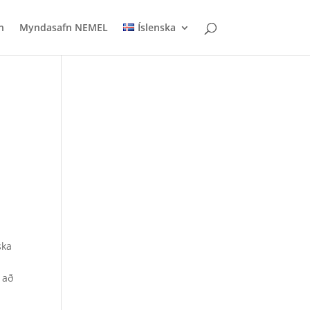
n
Myndasafn NEMEL
Íslenska
ska
 að