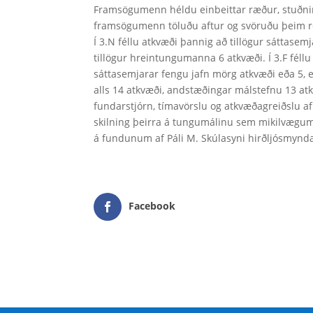
Framsögumenn héldu einbeittar ræður, stuðni
framsögumenn töluðu aftur og svöruðu þeim r
Í 3.N féllu atkvæði þannig að tillögur sáttase
tillögur hreintungumanna 6 atkvæði. Í 3.F fél
sáttasemjarar fengu jafn mörg atkvæði eða 5,
alls 14 atkvæði, andstæðingar málstefnu 13 a
fundarstjórn, tímavörslu og atkvæðagreiðslu a
skilning þeirra á tungumálinu sem mikilvægum
á fundunum af Páli M. Skúlasyni hirðljósmynd
Facebook