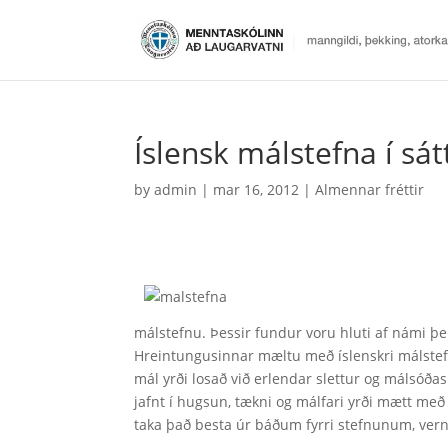
Íslensk málstefna í sá
by
admin
|
mar 16, 2012
|
Almennar fréttir
málstefnu. Þessir fundur voru hluti af námi þe
Hreintungusinnar mæltu með íslenskri málstefn
mál yrði losað við erlendar slettur og málsóða
jafnt í hugsun, tækni og málfari yrði mætt me
taka það besta úr báðum fyrri stefnunum, ver