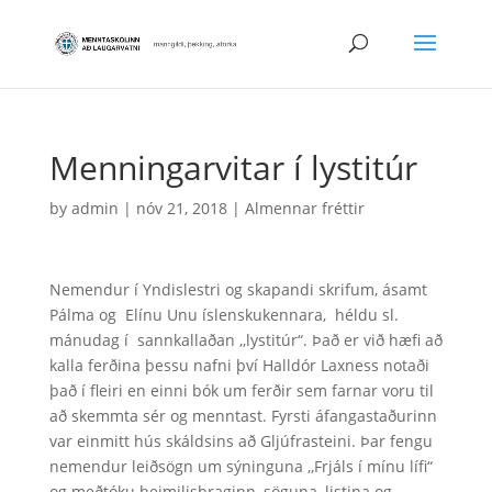
Menningarvitar í lystitúr
by
admin
|
nóv 21, 2018
|
Almennar fréttir
Nemendur í Yndislestri og skapandi skrifum, ásamt
Pálma og Elínu Unu íslenskukennara, héldu sl.
mánudag í sannkallaðan ,,lystitúr“. Það er við hæfi að
kalla ferðina þessu nafni því Halldór Laxness notaði
það í fleiri en einni bók um ferðir sem farnar voru til
að skemmta sér og menntast. Fyrsti áfangastaðurinn
var einmitt hús skáldsins að Gljúfrasteini. Þar fengu
nemendur leiðsögn um sýninguna ,,Frjáls í mínu lífi“
og meðtóku heimilisbraginn, söguna, listina og