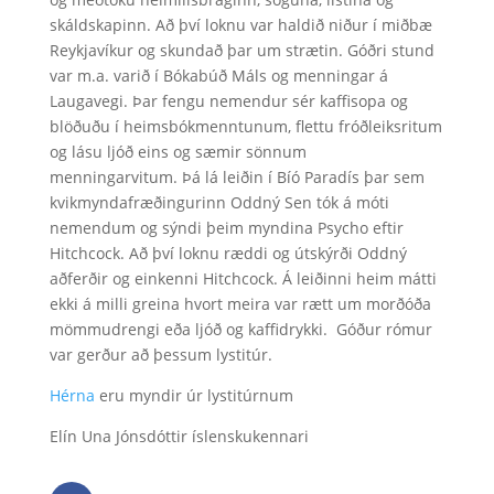
skáldskapinn. Að því loknu var haldið niður í miðbæ
Reykjavíkur og skundað þar um strætin. Góðri stund
var m.a. varið í Bókabúð Máls og menningar á
Laugavegi. Þar fengu nemendur sér kaffisopa og
blöðuðu í heimsbókmenntunum, flettu fróðleiksritum
og lásu ljóð eins og sæmir sönnum
menningarvitum. Þá lá leiðin í Bíó Paradís þar sem
kvikmyndafræðingurinn Oddný Sen tók á móti
nemendum og sýndi þeim myndina Psycho eftir
Hitchcock. Að því loknu ræddi og útskýrði Oddný
aðferðir og einkenni Hitchcock. Á leiðinni heim mátti
ekki á milli greina hvort meira var rætt um morðóða
mömmudrengi eða ljóð og kaffidrykki. Góður rómur
var gerður að þessum lystitúr.
Hérna
eru myndir úr lystitúrnum
Elín Una Jónsdóttir íslenskukennari