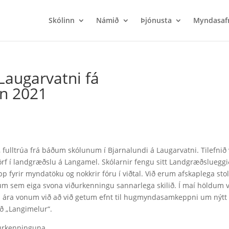
Skólinn
Námið
Þjónusta
Myndasaf
Laugarvatni fá
n 2021
i, fulltrúa frá báðum skólunum í Bjarnalundi á Laugarvatni. Tilefnið
törf í landgræðslu á Langamel. Skólarnir fengu sitt Landgræðslueggi
 fyrir myndatöku og nokkrir fóru í viðtal. Við erum afskaplega stol
 sem eiga svona viðurkenningu sannarlega skilið. Í maí höldum v
 ára vonum við að við getum efnt til hugmyndasamkeppni um nýtt
ið „Langimelur“.
ðurkenninguna.