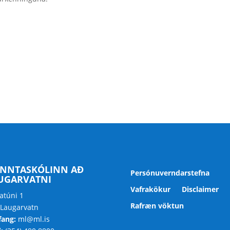
NNTASKÓLINN AÐ
Persónuverndarstefna
UGARVATNI
Vafrakökur
Disclaimer
atúni 1
Rafræn vöktun
 Laugarvatn
fang:
ml@ml.is