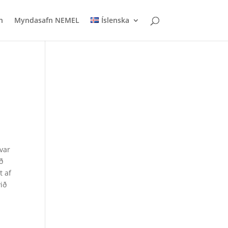
n
Myndasafn NEMEL
Íslenska
 var
ð
t af
ið