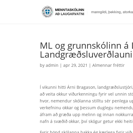
ML og grunnskólinn á 
Landgræðsluverðlauni
by
admin
|
apr 29, 2021
|
Almennar fréttir
Í vikunni hitti Árni Bragason, landgræðslustjór
að veita okkur viðurkenningu fyrir vel unnin s
hvor, nemendur skólanna stilltu sér penlega upp
verkefninu okkar og þessum duglegu nemendum
áfram að græða upp melinn og innan nokkurra
nafn á svæðið okkar, því skógur getur ekki heit
Fyrir hönd skólanna þakka ég kærlega fyrir vi