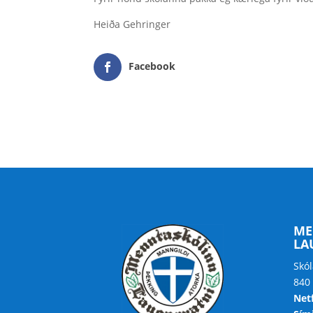
Heiða Gehringer
Facebook
ME
LA
Skól
840
Net