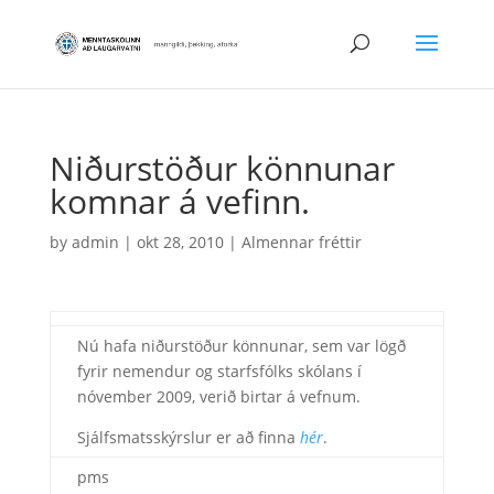
Niðurstöður könnunar
komnar á vefinn.
by
admin
|
okt 28, 2010
|
Almennar fréttir
Nú hafa niðurstöður könnunar, sem var lögð
fyrir nemendur og starfsfólks skólans í
nóvember 2009, verið birtar á vefnum.
Sjálfsmatsskýrslur er að finna
hér
.
pms