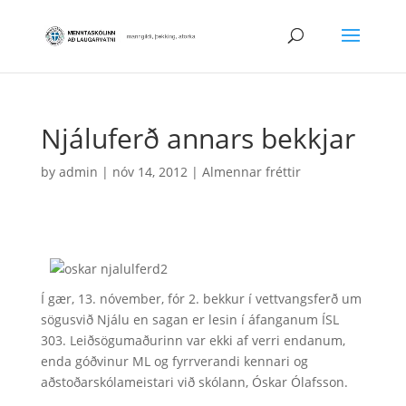
Njáluferð annars bekkjar
by
admin
|
nóv 14, 2012
|
Almennar fréttir
Í gær, 13. nóvember, fór 2. bekkur í vettvangsferð um
sögusvið Njálu en sagan er lesin í áfanganum ÍSL
303. Leiðsögumaðurinn var ekki af verri endanum,
enda góðvinur ML og fyrrverandi kennari og
aðstoðarskólameistari við skólann, Óskar Ólafsson.