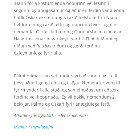
Hann fór á kostum enda hópurinn vel lesinn í
sögunni og áhugasamur og áður en ferðin var á enda
hafði Óskar ekki einungis rakið helstu ættir í Njálu
heldur einnig rakið ættir og uppruna hvers og eins
nemanda. Óskar flutti einnig Gunnarshólma Jónasar
Hallgrímssonar þegar keyrt var frá Fljótshlíðinni og
niður með Rauðaskriðum og gerði ferðina
ógleymanlega fyrir alla.
Pálmi Hilmarsson sat undir stýri að vanda og sá til
þess að allt gengi eins og í sögu. Nemendur voru til
fyrirmyndar í alla staði og sameinuðust um að gera
ferðina vel heppnaða. Ég vil þakka nemendum 2.
bekkjar, Pálma og Óskari fyrir ánægjulega ferð.
Aðalbjörg Bragadóttir íslenskukennari.
Myndir í myndasafni