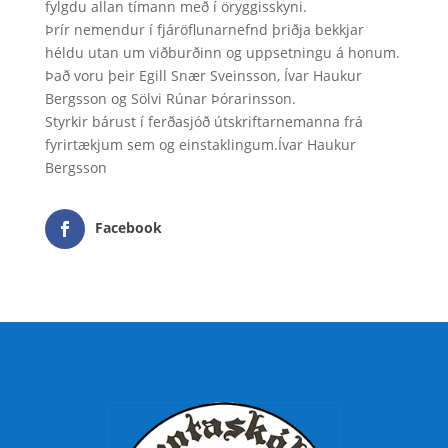
fylgdu allan tímann með í öryggisskyni.
Þrír nemendur í fjáröflunarnefnd þriðja bekkjar
héldu utan um viðburðinn og uppsetningu á honum.
Það voru þeir Egill Snær Sveinsson, Ívar Haukur
Bergsson og Sölvi Rúnar Þórarinsson.
Styrkir bárust í ferðasjóð útskriftarnemanna frá
fyrirtækjum sem og einstaklingum.Ívar Haukur
Bergsson
Facebook