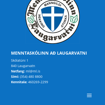
MENNTASKÓLINN AÐ LAUGARVATNI
Skólatúni 1
840 Laugarvatn
Netfang:
ml@ml.is
Sími:
(354) 480 8800
Kennitala:
460269-2299