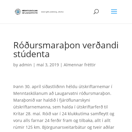
Róðursmaraþon verðandi
stúdenta
by
admin
|
maí 3, 2019
|
Almennar fréttir
Þann 30. apríl síðastliðinn héldu útskriftarnemar í
Menntaskólanum að Laugarvatni róðursmaraþon.
Maraþonið var haldið í fjáröflunarskyni
útskriftarnemanna, sem halda í útskriftarferð til
Krítar 28. maí. Róið var í 24 klukkutíma samfleytt og
voru alls farnar 24 ferðir fram og tilbaka, allt í allt
rúmir 125 km. Björgunarsveitarbátur og tveir aðilar