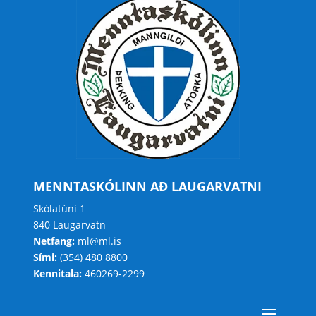
MENNTASKÓLINN AÐ LAUGARVATNI
Skólatúni 1
840 Laugarvatn
Netfang:
ml@ml.is
Sími:
(354) 480 8800
Kennitala:
460269-2299