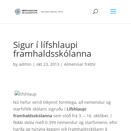
Sigur í lífshlaupi
framhaldsskólanna
by
admin
|
okt 23, 2013
|
Almennar fréttir
Nú hefur verið tilkynnt formlega, að nemendur og
starfsfólk skólans sigruðu í
Lífshlaupi
framhaldsskólanna
sem stóð frá 3. – 16. október, í
flokki skóla með 0-399 nemendur og starfsmenn, eftir
harða og tvísýna keppni við Framhaldsskólann á