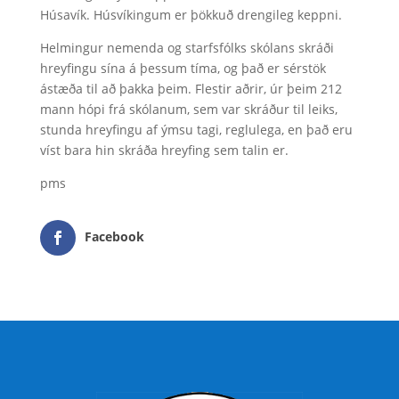
Húsavík. Húsvíkingum er þökkuð drengileg keppni.
Helmingur nemenda og starfsfólks skólans skráði
hreyfingu sína á þessum tíma, og það er sérstök
ástæða til að þakka þeim. Flestir aðrir, úr þeim 212
mann hópi frá skólanum, sem var skráður til leiks,
stunda hreyfingu af ýmsu tagi, reglulega, en það eru
víst bara hin skráða hreyfing sem talin er.
pms
Facebook