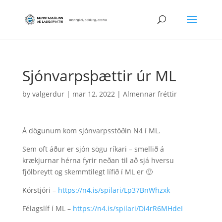
Sjónvarpsþættir úr ML
by
valgerdur
|
mar 12, 2022
|
Almennar fréttir
Á dögunum kom sjónvarpsstöðin N4 í ML.
Sem oft áður er sjón sögu ríkari – smellið á
krækjurnar hérna fyrir neðan til að sjá hversu
fjölbreytt og skemmtilegt lífið í ML er 🙂
Kórstjóri –
https://n4.is/spilari/Lp37BnWhzxk
Félagslíf í ML –
https://n4.is/spilari/Di4rR6MHdeI