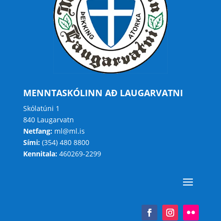
MENNTASKÓLINN AÐ LAUGARVATNI
Skólatúni 1
840 Laugarvatn
Netfang:
ml@ml.is
Sími:
(354) 480 8800
Kennitala:
460269-2299