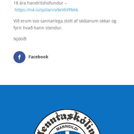
18 ára handritshöfundur –
https://n4.is/spilari/a9eVtiFPkKk
Við erum svo sannarlega stolt af skólanum okkar og
fyrir hvað hann stendur.
Njótið!
Facebook