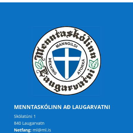
MENNTASKÓLINN AÐ LAUGARVATNI
Skólatúni 1
840 Laugarvatn
Netfang:
ml@ml.is