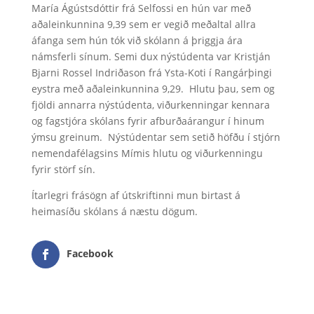
María Ágústsdóttir frá Selfossi en hún var með
aðaleinkunnina 9,39 sem er vegið meðaltal allra
áfanga sem hún tók við skólann á þriggja ára
námsferli sínum. Semi dux nýstúdenta var Kristján
Bjarni Rossel Indriðason frá Ysta-Koti í Rangárþingi
eystra með aðaleinkunnina 9,29. Hlutu þau, sem og
fjöldi annarra nýstúdenta, viðurkenningar kennara
og fagstjóra skólans fyrir afburðaárangur í hinum
ýmsu greinum. Nýstúdentar sem setið höfðu í stjórn
nemendafélagsins Mímis hlutu og viðurkenningu
fyrir störf sín.
Ítarlegri frásögn af útskriftinni mun birtast á
heimasíðu skólans á næstu dögum.
Facebook