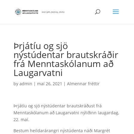
Þrjátíu og sjö
nýstúdentar brautskráðir
frá Menntaskólanum að
Laugarvatni
by
admin
|
maí 26, 2021
|
Almennar fréttir
Þrjátíu og sjö nýstúdentar brautskráðust frá
Menntaskólanum að Laugarvatni nýliðinn laugardag,
22. maí.
Bestum heildarárangri nýstúdenta náði Margrét