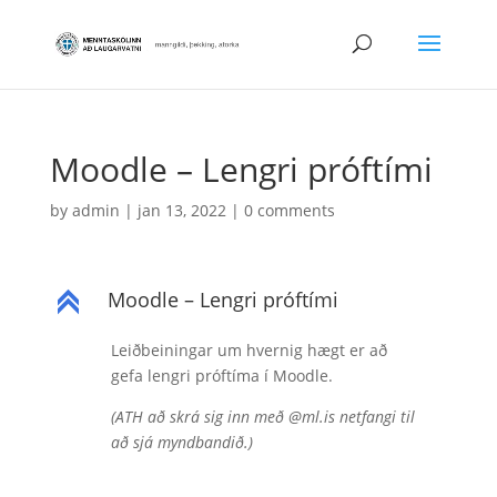
Moodle – Lengri próftími
by
admin
|
jan 13, 2022
|
0 comments
Moodle – Lengri próftími
C
Leiðbeiningar um hvernig hægt er að
gefa lengri próftíma í Moodle.
(ATH að skrá sig inn með @ml.is netfangi til
að sjá myndbandið.)