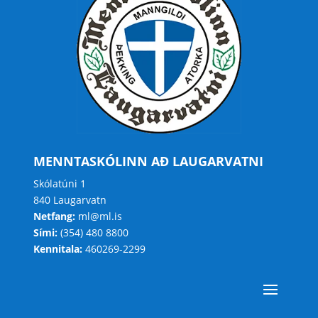
MENNTASKÓLINN AÐ LAUGARVATNI
Skólatúni 1
840 Laugarvatn
Netfang:
ml@ml.is
Sími:
(354) 480 8800
Kennitala:
460269-2299