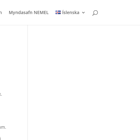
n
Myndasafn NEMEL
Íslenska
k.
dum.
i