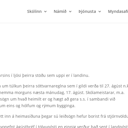
Skólinn
Námið
Þjónusta
Myndasaf
ins í ljósi þeirra stöðu sem uppi er í landinu.
 túlkun þeirra sóttvarnareglna sem í gildi verða til 27. ágúst n.
 snemma morguns næsta mánudag, 17. ágúst. Skólameistarar, m.a.
eiðsögn um hvað heimilt er og hægt að gera s.s. í sambandi við
ökum eins og hólfum og rýmum bygginga.
ett inn á heimasíðuna þegar sú leiðsögn hefur borist frá stjórnvöl
vonefnt ágústbréf í tölvupósti en einnig verður það sent í landpóst