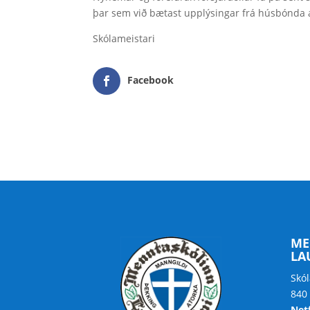
þar sem við bætast upplýsingar frá húsbónda
Skólameistari
Facebook
ME
LA
Skól
840
Net