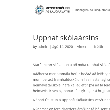
Upphaf skólaársins
by
admin
|
ágú 14, 2020
|
Almennar fréttir
Starfsmenn skólans eru að móta upphaf skólaárs
Ráðherra menntamála hefur boðað að leiðsögn um
muni berast framhaldsskólum í seinasta lagi
heimavistarskóla, hafa kallað eftir því að fá l
heimavistir svo og nánari útskýringar á hugt
Nánari útlistun á upphafi skólaársins verður s
Nýnemar og foreldrar/forsjáraðilar fá þá sent s