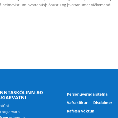
 á heimavist um þvottahúsþjónustu og þvottanúmer viðkomandi.
NNTASKÓLINN AÐ
Persónuverndarstefna
UGARVATNI
Vafrakökur
Disclaimer
atúni 1
Rafræn vöktun
 Laugarvatn
fang:
ml@ml.is