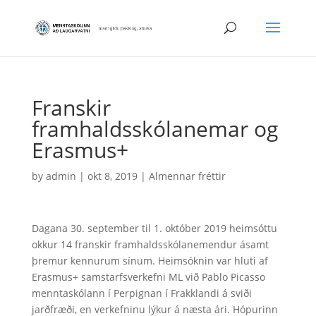
Franskir
framhaldsskólanemar og
Erasmus+
by
admin
|
okt 8, 2019
|
Almennar fréttir
Dagana 30. september til 1. október 2019 heimsóttu
okkur 14 franskir framhaldsskólanemendur ásamt
þremur kennurum sínum. Heimsóknin var hluti af
Erasmus+ samstarfsverkefni ML við Pablo Picasso
menntaskólann í Perpignan í Frakklandi á sviði
jarðfræði, en verkefninu lýkur á næsta ári. Hópurinn