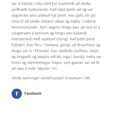
var á Íslandi í viku með því markmiði að skoða
jarðfræði Suðurlands. Það tókst þeim vel og var
dagskráin ansi pökkuð hjá þeim. Þau gáfu sér þó
tíma til að skoða skólann okkar og mæta í nokkrar
kennslustundir. Fyrri daginn fengu þau að fara út á
Laugarvatn á kanóum og fengu svo rjúkandi
hverabrauð með reyktum silungi. Það þótti þeim
frábært. Þau fóru í Fontana, gengu að Brúarfossi og
fengu sér ís í Efstadal. Þau skoðuðu Gullfoss, Geysi
og Þingvelli og kepptu við ML-inga í bandý. Þetta var
hress og skemmtilegur hópur sem gaman var að fá
að taka á móti. Myndir
hér
.
Heiða Gehringer verkefnastjóri Erasmus+ í ML
Facebook