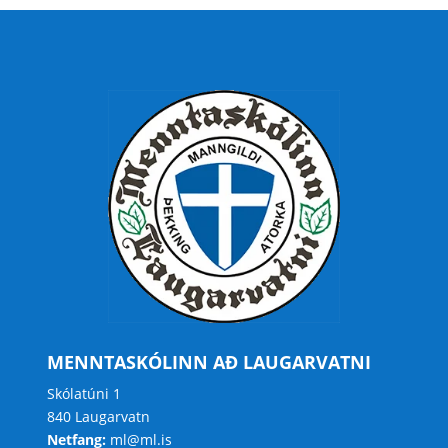
MENNTASKÓLINN AÐ LAUGARVATNI
Skólatúni 1
840 Laugarvatn
Netfang:
ml@ml.is