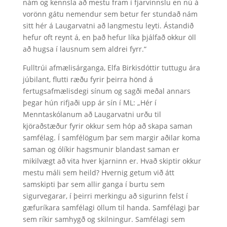
nám og kennsla að mestu fram í fjarvinnslu en nú á
vorönn gátu nemendur sem betur fer stundað nám
sitt hér á Laugarvatni að langmestu leyti. Ástandið
hefur oft reynt á, en það hefur líka þjálfað okkur öll
að hugsa í lausnum sem aldrei fyrr.“
Fulltrúi afmælisárganga, Elfa Birkisdóttir tuttugu ára
júbilant, flutti ræðu fyrir þeirra hönd á
fertugsafmælisdegi sínum og sagði meðal annars
þegar hún rifjaði upp ár sín í ML: „Hér í
Menntaskólanum að Laugarvatni urðu til
kjöraðstæður fyrir okkur sem hóp að skapa saman
samfélag. Í samfélögum þar sem margir aðilar koma
saman og ólíkir hagsmunir blandast saman er
mikilvægt að vita hver kjarninn er. Hvað skiptir okkur
mestu máli sem heild? Hvernig getum við átt
samskipti þar sem allir ganga í burtu sem
sigurvegarar, í þeirri merkingu að sigurinn felst í
gæfuríkara samfélagi öllum til handa. Samfélagi þar
sem ríkir samhygð og skilningur. Samfélagi sem