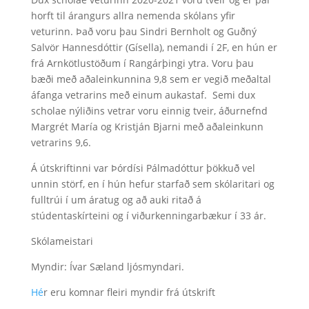
horft til árangurs allra nemenda skólans yfir
veturinn. Það voru þau Sindri Bernholt og Guðný
Salvör Hannesdóttir (Gísella), nemandi í 2F, en hún er
frá Arnkötlustöðum í Rangárþingi ytra. Voru þau
bæði með aðaleinkunnina 9,8 sem er vegið meðaltal
áfanga vetrarins með einum aukastaf. Semi dux
scholae nýliðins vetrar voru einnig tveir, áðurnefnd
Margrét María og Kristján Bjarni með aðaleinkunn
vetrarins 9,6.
Á útskriftinni var Þórdísi Pálmadóttur þökkuð vel
unnin störf, en í hún hefur starfað sem skólaritari og
fulltrúi í um áratug og að auki ritað á
stúdentaskírteini og í viðurkenningarbækur í 33 ár.
Skólameistari
Myndir: Ívar Sæland ljósmyndari.
Hé
r eru komnar fleiri myndir frá útskrift