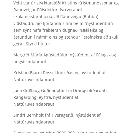
Veitt var úr styrktarsjóði Kristins Kristmundssonar og
Rannveigar Pálsdóttur, fyrrverandi
skólameistarahjóna, að Rannveigu (Bubbu)
viðstaddri, hið fjórtánda sinni þeim “nýstúdentum
sem sýnt hafa frábæran dugnað, hæfileika og
ástundun í námi” eins og stendur í stofnskrá að skuli
gera. Styrki hlutu:
Margrét María Ágústsdóttir, nýstúdent af Félags- og
hugvísindabraut.
Kristján Bjarni Rossel Indriðason, nýstúdent af
Náttúruvísindabraut.
Jóna Guðlaug Guðnadóttir frá Drangshlíðardal í
Rangárþingi eystra, nýstúdent af
Náttúruvísindabraut.
Sindri Bernholt frá Hveragerði, nýstúdent af
Náttúruvísindabraut.
Dux scholae veturinn 2020-2021 voru tveir og er þar