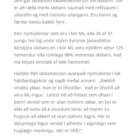
sem gaf skólanum lokaverkefnið sitt við skólann. Um
er að ræða merki skólans saumað með refilsaumi í
ullarefni og með íslensku ullargarni. Eru henni og
færðar bestu þakkir fyrir.
Þeir nýstúdentar sem eru í kór ML, eða 30 af 37,
sungu tvö lög undir stjórn Eyrúnar Jónasdóttur
kórstjóra skólans en í Kór ML voru nýliðinn vetur 125
nemendur eða rúmlega 88% nemenda skólans. Það
má teljast einstakt ef ekki heimsmet!
Halldór Páll skólameistari ávarpaði nýstúdenta í lok
hátíðardagskrár og sagði meðal annars: „Ræktið
vináttu ykkar, hún er til lífsstíðar. Það er lífsstíll að
vera ML-ingur. Leitist við að hittast sem oftast í
þeirri veröld sem er utan holtsins okkar, en því er
ekki að neita að á stundum leitar að manni sú
hugsun að ekkert sé utan dalsins fagra. Hér er
ólýsanlega fögur veröld í alheimi, í eiginlegri sem
huglægri merkingu. Hér er lífið !“