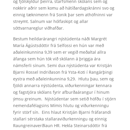
og fjölskyldur þeirra, starfsmenn skólans sem og
nokkrir aðrir sem komu að hátíðardagskránni svo og
einnig tæknimenn frá Sonik þar sem athöfninni var
streymt. Salnum var hólfaskipt og allar
sóttvarnareglur viðhafðar.
Bestum heildarárangri nýstúdenta náði Margrét
María Ágústsdóttir frá Selfossi en hún var með
aðaleinkunnina 9,39 sem er vegið meðaltal allra
áfanga sem hún tók við skólann á þriggja ára
námsferli sínum. Semi dux nýstúdenta var Kristján
Bjarni Rossel Indriðason frá Ysta-Koti í Rangárþingi
eystra með aðaleinkunnina 9,29. Hlutu þau, sem og
fjöldi annarra nýstúdenta, viðurkenningar kennara
og fagstjóra skólans fyrir afburðaárangur í hinum
ýmsu greinum. Nýstúdentar sem setið höfðu í stjórn
nemendafélagsins Mímis hlutu og viðurkenningu
fyrir störf sín. Eins hlaut Kristján Bjarni fráfarandi
stallari sérstaka stallaraviðurkenningu og einnig
Raungreinaverðlaun HR. Hekla Steinarsdóttir frá