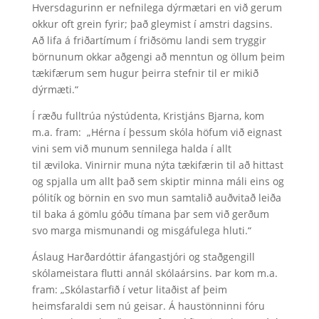
Hversdagurinn er nefnilega dýrmætari en við gerum
okkur oft grein fyrir; það gleymist í amstri dagsins.
Að lifa á friðartímum í friðsömu landi sem tryggir
börnunum okkar aðgengi að menntun og öllum þeim
tækifærum sem hugur þeirra stefnir til er mikið
dýrmæti.“
Í ræðu fulltrúa nýstúdenta, Kristjáns Bjarna, kom
m.a. fram: „Hérna í þessum skóla höfum við eignast
vini sem við munum sennilega halda í allt
til æviloka. Vinirnir muna nýta tækifærin til að hittast
og spjalla um allt það sem skiptir minna máli eins og
pólitík og börnin en svo mun samtalið auðvitað leiða
til baka á gömlu góðu tímana þar sem við gerðum
svo marga mismunandi og misgáfulega hluti.“
Áslaug Harðardóttir áfangastjóri og staðgengill
skólameistara flutti annál skólaársins. Þar kom m.a.
fram: „Skólastarfið í vetur litaðist af þeim
heimsfaraldi sem nú geisar. Á haustönninni fóru