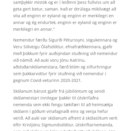
samþykkir mistök og er í leiðinni þess fullviss um að
geta gert betur, saman. Það er ótrúlega mikilvægt að
vita að enginn er eyland og enginn er merkilegri en
annar og ég endurtek, enginn er eyland og enginn er
merkilegri en annar.“
Nemendur færðu Sigurði Péturssyni, sögukennara og
Veru Sólveigu Ólafsdóttur, efnafræðikennara, gjafir
með þökkum fyrir auðsýndan stuðning við nemendur
við námið. Að auki voru Jónu Katrínu,
aðstoðarskólameistara, færð blóm og silfurhringur
sem þakkarvottur fyrir stuðning við nemendur í
gegnum Covid-veturinn 2020-2021.
Skólanum bárust gjafir frá júbilöntum og sendi
skólameistari innilegar þakkir til útskrifaðra
nemenda sem ekki fengu tækifæri til að heimsækja
skólann í góðum vinafagnaði eins og venja hefur
verið. Að auki var skólanum afhent á skólaslitum verk
eftir Kristjönu Sigmundsdóttur, útskriftarnemanda,