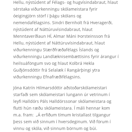
Hellu, nýstúdent af Félags- og hugvísindabraut, hlaut
sérstaka viðurkenningu skólameistara fyrir
óeigingjörn störf í þágu skólans og
nemendafélagsins. Sindri Bernholt frá Hveragerði,
nýstúdent af Náttúruvísindabraut, hlaut
Menntaverðlaun HÍ, Almar Máni Þorsteinsson frá
Hellu, nýstúdent af Náttúruvísindabraut, hlaut
viðurkenningu Stærðfræðafélags Íslands og
viðurkenningu Landlæknisembættisins fyrir árangur í
heilsuáföngum svo og hlaut Kolbrá Hekla
Guðjónsdóttir frá Selalæk í Rangárþingi ytra
viðurkenningu Efnafræðifélagsins.
Jóna Katrín Hilmarsdóttir aðstoðarskólameistari
starfaði sem skólameistari lungann úr vetrinum í
leyfi Halldórs Páls Halldórssonar skólameistara og
flutti hún ræðu skólameistara. Í máli hennar kom
m.a. fram: „Á erfiðum tímum kristallast tilgangur
þess sem við sinnum í hversdeginum. Við förum í
vinnu og skóla, við sinnum börnum og búi.