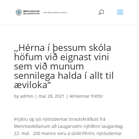
,,Hérna í þessum skóla
höfum við eignast vini
sem við munum
sennilega halda í allt til
æviloka“
by
admin
|
maí 28, 2021
|
Almennar fréttir
Þrjátíu og sjö nýstúdentar brautskráðust frá
Menntaskólanum að Laugarvatni nýliðinn laugardag,
22. maí. 200 manns voru á útskriftinni, nýstúdentar