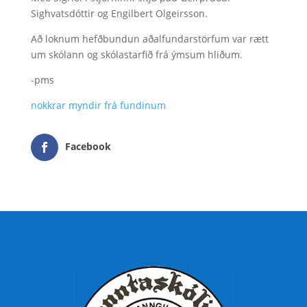
Sighvatsdóttir og Engilbert Olgeirsson.
Að loknum hefðbundun aðalfundarstörfum var rætt
um skólann og skólastarfið frá ýmsum hliðum.
-pms
nokkrar myndir frá fundinum
Facebook