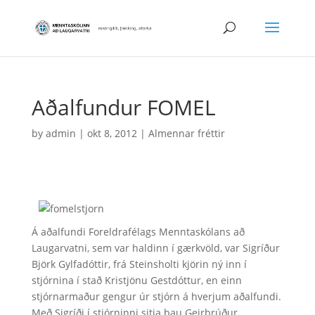
Aðalfundur FOMEL
by
admin
|
okt 8, 2012
|
Almennar fréttir
Á aðalfundi Foreldrafélags Menntaskólans að
Laugarvatni, sem var haldinn í gærkvöld, var Sigríður
Björk Gylfadóttir, frá Steinsholti kjörin ný inn í
stjórnina í stað Kristjönu Gestdóttur, en einn
stjórnarmaður gengur úr stjórn á hverjum aðalfundi.
Með Sigríði í stjórninni sitja þau Geirþrúður