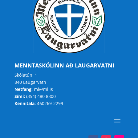
MENNTASKÓLINN AÐ LAUGARVATNI
Skólatúni 1
840 Laugarvatn
Netfang:
ml@ml.is
Sími:
(354) 480 8800
Kennitala:
460269-2299