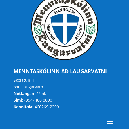
MENNTASKÓLINN AÐ LAUGARVATNI
Skólatúni 1
840 Laugarvatn
Netfang:
ml@ml.is
Sími:
(354) 480 8800
Kennitala:
460269-2299