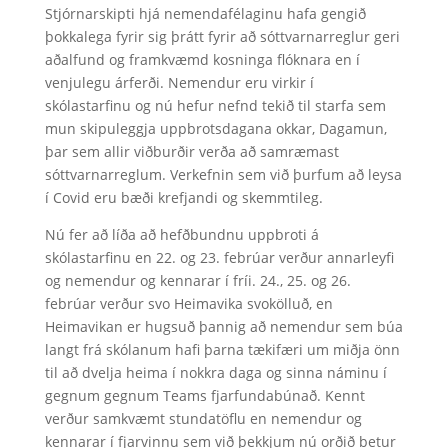
Stjórnarskipti hjá nemendafélaginu hafa gengið
þokkalega fyrir sig þrátt fyrir að sóttvarnarreglur geri
aðalfund og framkvæmd kosninga flóknara en í
venjulegu árferði. Nemendur eru virkir í
skólastarfinu og nú hefur nefnd tekið til starfa sem
mun skipuleggja uppbrotsdagana okkar, Dagamun,
þar sem allir viðburðir verða að samræmast
sóttvarnarreglum. Verkefnin sem við þurfum að leysa
í Covid eru bæði krefjandi og skemmtileg.
Nú fer að líða að hefðbundnu uppbroti á
skólastarfinu en 22. og 23. febrúar verður annarleyfi
og nemendur og kennarar í fríi. 24., 25. og 26.
febrúar verður svo Heimavika svokölluð, en
Heimavikan er hugsuð þannig að nemendur sem búa
langt frá skólanum hafi þarna tækifæri um miðja önn
til að dvelja heima í nokkra daga og sinna náminu í
gegnum gegnum Teams fjarfundabúnað. Kennt
verður samkvæmt stundatöflu en nemendur og
kennarar í fjarvinnu sem við þekkjum nú orðið betur