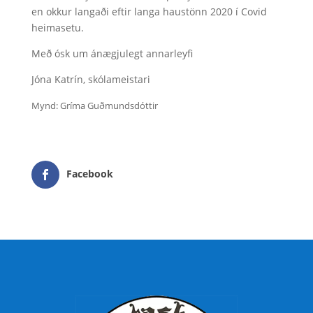
en okkur langaði eftir langa haustönn 2020 í Covid
heimasetu.
Með ósk um ánægjulegt annarleyfi
Jóna Katrín, skólameistari
Mynd: Gríma Guðmundsdóttir
Facebook