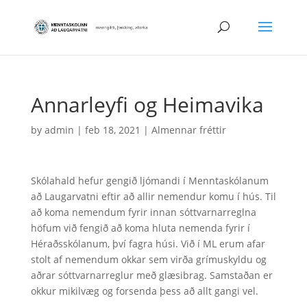
Annarleyfi og Heimavika
by
admin
|
feb 18, 2021
|
Almennar fréttir
Skólahald hefur gengið ljómandi í Menntaskólanum
að Laugarvatni eftir að allir nemendur komu í hús. Til
að koma nemendum fyrir innan sóttvarnarreglna
höfum við fengið að koma hluta nemenda fyrir í
Héraðsskólanum, því fagra húsi. Við í ML erum afar
stolt af nemendum okkar sem virða grímuskyldu og
aðrar sóttvarnarreglur með glæsibrag. Samstaðan er
okkur mikilvæg og forsenda þess að allt gangi vel.