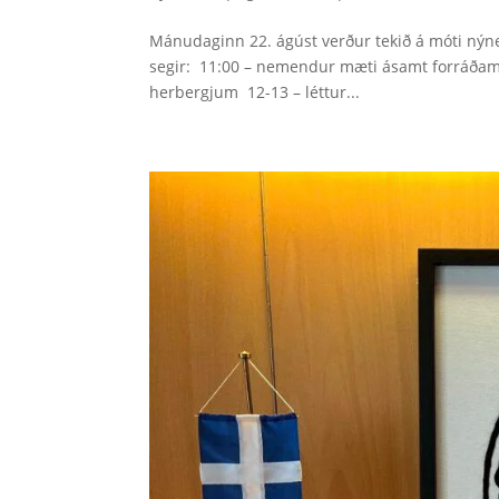
Mánudaginn 22. ágúst verður tekið á móti n
segir: 11:00 – nemendur mæti ásamt forráðamön
herbergjum 12-13 – léttur...