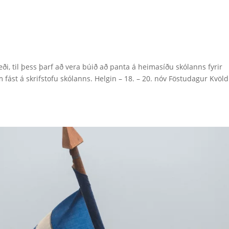
æði, til þess þarf að vera búið að panta á heimasíðu skólanns fyrir
m fást á skrifstofu skólanns. Helgin – 18. – 20. nóv Föstudagur Kvöld