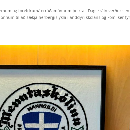
ýnemum og foreldrum/forráðamönnum þeirra. Dagskráin verður se
num til að sækja herbergislykla í anddyri skólans og komi sér fyr