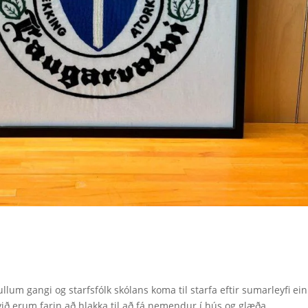
lum gangi og starfsfólk skólans koma til starfa eftir sumarleyfi ein
ð erum farin að hlakka til að fá nemendur í hús og glæða