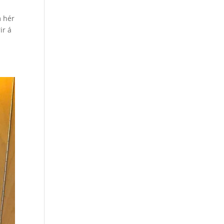
m hér
ir á