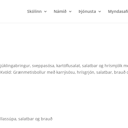
Skólinn
Námið
Þjónusta
Myndasaf
úklingabringur, sveppasósa, kartöflusalat, salatbar og hrísmjólk m
g Kvöld: Grænmetisbollur með karrýsósu, hrísgrjón, salatbar, brauð o
llassúpa, salatbar og brauð