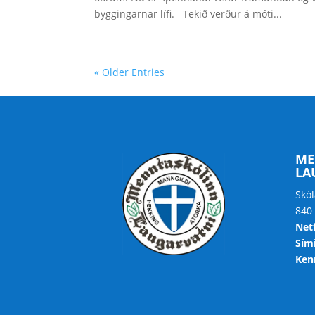
byggingarnar lífi. Tekið verður á móti...
« Older Entries
ME
LA
Skól
840
Net
Sími
Kenn