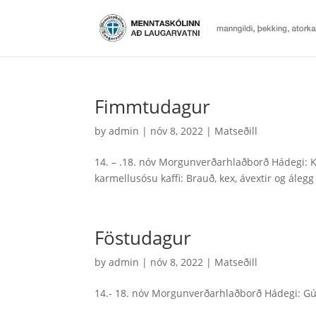
Fimmtudagur
by
admin
|
nóv 8, 2022
|
Matseðill
14. – .18. nóv Morgunverðarhlaðborð Hádegi: Kj
karmellusósu kaffi: Brauð, kex, ávextir og áleg
Föstudagur
by
admin
|
nóv 8, 2022
|
Matseðill
14.- 18. nóv Morgunverðarhlaðborð Hádegi: Gú