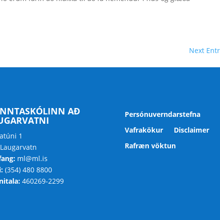
Next Entr
NNTASKÓLINN AÐ
Persónuverndarstefna
UGARVATNI
Vafrakökur
Disclaimer
atúni 1
Rafræn vöktun
 Laugarvatn
fang:
ml@ml.is
:
(354) 480 8800
itala:
460269-2299