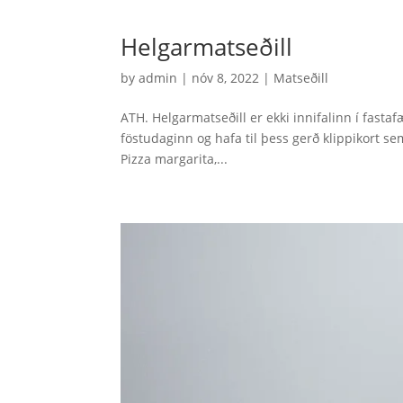
Helgarmatseðill
by
admin
|
nóv 8, 2022
|
Matseðill
ATH. Helgarmatseðill er ekki innifalinn í fastaf
föstudaginn og hafa til þess gerð klippikort se
Pizza margarita,...