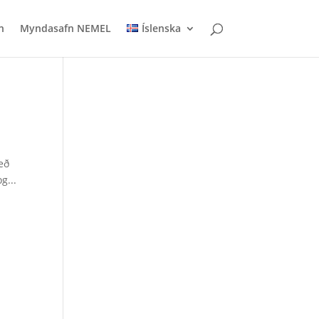
n
Myndasafn NEMEL
Íslenska
eð
g...