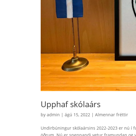
Upphaf skólaárs
by
admin
|
ágú 15, 2022
|
Almennar fréttir
Undirbúningur skólaársins 2022-2023 er nú í ful
öðrum. Nú er spennandi vetur framundan og vi