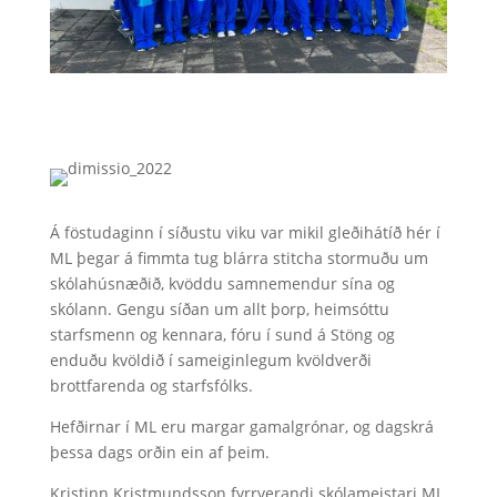
Á föstudaginn í síðustu viku var mikil gleðihátíð hér í
ML þegar á fimmta tug blárra stitcha stormuðu um
skólahúsnæðið, kvöddu samnemendur sína og
skólann. Gengu síðan um allt þorp, heimsóttu
starfsmenn og kennara, fóru í sund á Stöng og
enduðu kvöldið í sameiginlegum kvöldverði
brottfarenda og starfsfólks.
Hefðirnar í ML eru margar gamalgrónar, og dagskrá
þessa dags orðin ein af þeim.
Kristinn Kristmundsson fyrrverandi skólameistari ML