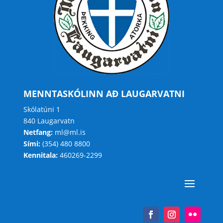
MENNTASKÓLINN AÐ LAUGARVATNI
Skólatúni 1
840 Laugarvatn
Netfang:
ml@ml.is
Sími:
(354) 480 8800
Kennitala:
460269-2299