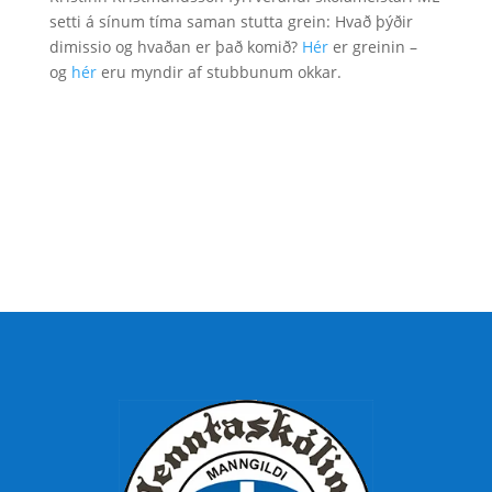
setti á sínum tíma saman stutta grein: Hvað þýðir
dimissio og hvaðan er það komið?
Hér
er greinin –
og
hér
eru myndir af stubbunum okkar.