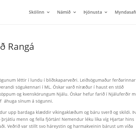
Skólinn
Námið
Þjónusta
Myndasaf
ið Rangá
ögunum léttir í lundu í blíðskaparveðri. Leiðsögumaður ferðarinnar
verandi sögukennari í ML. Óskar varð níræður í haust en stóð
f köppum og kvenskörungum Njálu. Óskar hefur farið í Njáluferðir 
af áhuga sínum á sögunni.
dur upp bardaga klæddir víkingaklæðum og báru sverð og skildi. Þ
ð þrjátíu menn og fella fjórtán! Nemendur léku líka víg Hjartar hins
 Veðrið var stillt svo háreystin og harmakveinin bárust um víða