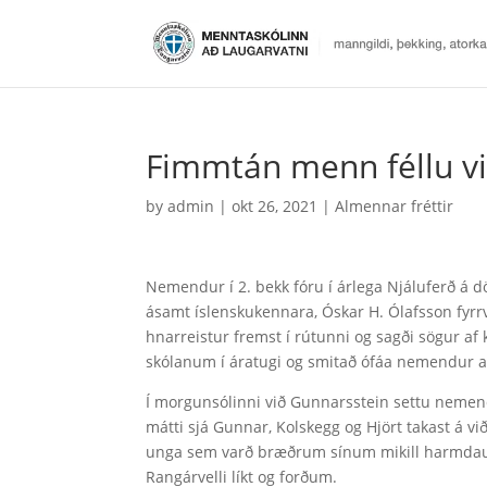
Fimmtán menn féllu v
by
admin
|
okt 26, 2021
|
Almennar fréttir
Nemendur í 2. bekk fóru í árlega Njáluferð á d
ásamt íslenskukennara, Óskar H. Ólafsson fyrr
hnarreistur fremst í rútunni og sagði sögur a
skólanum í áratugi og smitað ófáa nemendur 
Í morgunsólinni við Gunnarsstein settu nemen
mátti sjá Gunnar, Kolskegg og Hjört takast á vi
unga sem varð bræðrum sínum mikill harmdauði.
Rangárvelli líkt og forðum.