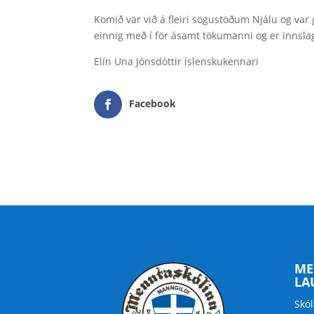
Komið var við á fleiri sögustöðum Njálu og va
einnig með í för ásamt tökumanni og er innsl
Elín Una Jónsdóttir íslenskukennari
Facebook
ME
LA
Skól