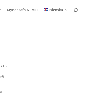
n
Myndasafn NEMEL
Íslenska
 var,
með
ar