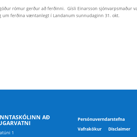
r góður rómur gerður að ferðinni. Gísli Einarsson sjónvarpsmaður v
ag um ferðina væntanlegt í Landanum sunnudaginn 31. okt.
NNTASKÓLINN AÐ
Persónuverndarstefna
UGARVATNI
Vafrakökur
Disclaimer
atúni 1