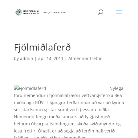
Fjölmiðlaferð
by
admin
|
apr 14, 2011
|
Almennar fréttir
Nýlega
fóru nemendur í fjölmiðlafræði í vettvangsferð á 365
miðla og í RÚV. Tilgangur ferðarinnar að var að kynna
sér starfsemi og starfsumhverfi þessara miðla.
Nemendu fengu meðal annars að fylgjast með
beinum útvarpsútsendingum, skoða sviðsmyndir og
lesa fréttir. Óhætt er að segja að ferðin hafi verið
fróðleg – en ekki síður skemmtileg.