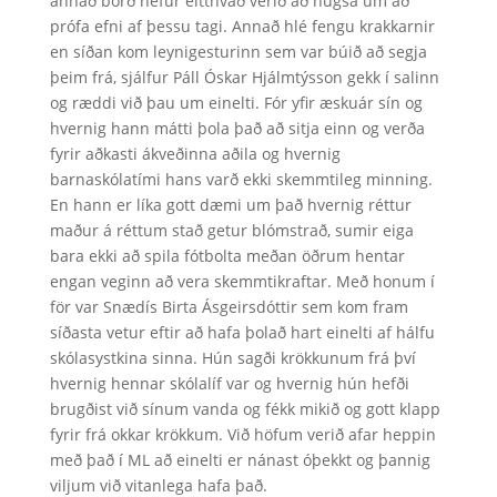
annað borð hefur eitthvað verið að hugsa um að
prófa efni af þessu tagi. Annað hlé fengu krakkarnir
en síðan kom leynigesturinn sem var búið að segja
þeim frá, sjálfur Páll Óskar Hjálmtýsson gekk í salinn
og ræddi við þau um einelti. Fór yfir æskuár sín og
hvernig hann mátti þola það að sitja einn og verða
fyrir aðkasti ákveðinna aðila og hvernig
barnaskólatími hans varð ekki skemmtileg minning.
En hann er líka gott dæmi um það hvernig réttur
maður á réttum stað getur blómstrað, sumir eiga
bara ekki að spila fótbolta meðan öðrum hentar
engan veginn að vera skemmtikraftar. Með honum í
för var Snædís Birta Ásgeirsdóttir sem kom fram
síðasta vetur eftir að hafa þolað hart einelti af hálfu
skólasystkina sinna. Hún sagði krökkunum frá því
hvernig hennar skólalíf var og hvernig hún hefði
brugðist við sínum vanda og fékk mikið og gott klapp
fyrir frá okkar krökkum. Við höfum verið afar heppin
með það í ML að einelti er nánast óþekkt og þannig
viljum við vitanlega hafa það.