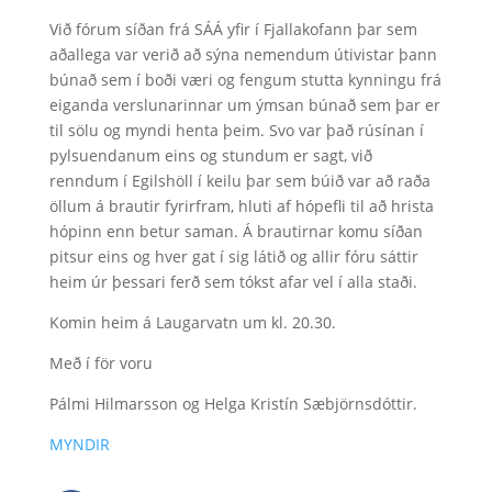
Við fórum síðan frá SÁÁ yfir í Fjallakofann þar sem
aðallega var verið að sýna nemendum útivistar þann
búnað sem í boði væri og fengum stutta kynningu frá
eiganda verslunarinnar um ýmsan búnað sem þar er
til sölu og myndi henta þeim. Svo var það rúsínan í
pylsuendanum eins og stundum er sagt, við
renndum í Egilshöll í keilu þar sem búið var að raða
öllum á brautir fyrirfram, hluti af hópefli til að hrista
hópinn enn betur saman. Á brautirnar komu síðan
pitsur eins og hver gat í sig látið og allir fóru sáttir
heim úr þessari ferð sem tókst afar vel í alla staði.
Komin heim á Laugarvatn um kl. 20.30.
Með í för voru
Pálmi Hilmarsson og Helga Kristín Sæbjörnsdóttir.
MYNDIR