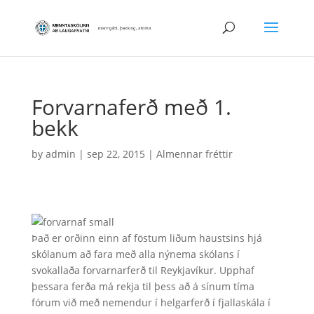
Forvarnaferð með 1.
bekk
by
admin
|
sep 22, 2015
|
Almennar fréttir
Það er orðinn einn af föstum liðum haustsins hjá
skólanum að fara með alla nýnema skólans í
svokallaða forvarnarferð til Reykjavíkur. Upphaf
þessara ferða má rekja til þess að á sínum tíma
fórum við með nemendur í helgarferð í fjallaskála í