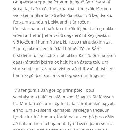
Gnúpverjahreppi og fengum þangað fyrirlesara af
ýmsu tagi að ræða forvarnarmál. Um kvöldið komu
svo skemmtikraftar að aðstoða okkur við kvöldvöku,
fengum stundum þekkt andlit úr röðum
tónlistarmanna í það. Þær ferðir lögðust af og nokkur
síðari ár hefur þetta verið dagsferð til Reykjavíkur.
Við lögðum í hann frá ML kl. 13.00 mánudaginn 21.
Sept og ókum sem leið lá í höfuðstöðvar SÁÁ í
Efstaleitinu. Þar tók á móti okkur Karl S. Gunnarsson
dagskrárstjóri þeirra og hélt hann ágæta tölu um
starfsemi samtakanna. Víst er að eitthvað af því sem
hann sagði þar kom á óvart og vakti umhugsun.
Við fengum síðan gos og prins póló í boði
samtakanna í hléi en síðan kom Magnús Stefánsson
frá Maritafræðslunni og hélt afar áhrifamikið og gott
erindi um skaðsemi kannabis. Virkilega vandaður
fyrirlestur hjá honum, fordómalaus en þó þess eðlis
að hafa mikinn fælingamátt fyrir hvern þann sem á