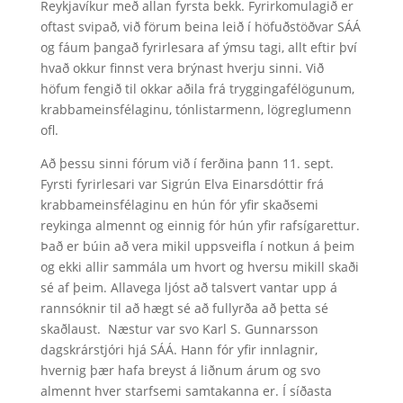
Reykjavíkur með allan fyrsta bekk. Fyrirkomulagið er
oftast svipað, við förum beina leið í höfuðstöðvar SÁÁ
og fáum þangað fyrirlesara af ýmsu tagi, allt eftir því
hvað okkur finnst vera brýnast hverju sinni. Við
höfum fengið til okkar aðila frá tryggingafélögunum,
krabbameinsfélaginu, tónlistarmenn, lögreglumenn
ofl.
Að þessu sinni fórum við í ferðina þann 11. sept.
Fyrsti fyrirlesari var Sigrún Elva Einarsdóttir frá
krabbameinsfélaginu en hún fór yfir skaðsemi
reykinga almennt og einnig fór hún yfir rafsígarettur.
Það er búin að vera mikil uppsveifla í notkun á þeim
og ekki allir sammála um hvort og hversu mikill skaði
sé af þeim. Allavega ljóst að talsvert vantar upp á
rannsóknir til að hægt sé að fullyrða að þetta sé
skaðlaust. Næstur var svo Karl S. Gunnarsson
dagskrárstjóri hjá SÁÁ. Hann fór yfir innlagnir,
hvernig þær hafa breyst á liðnum árum og svo
almennt hver starfsemi samtakanna er. Í síðasta