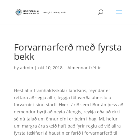
Forvarnarferð með fyrsta
bekk
by
admin
|
okt 10, 2018
|
Almennar fréttir
Flest allir framhaldsskólar landsins, reyndar er
réttara að segja allir, leggja töluverða áherslu á
forvarnir í sínu starfi. Hvert árið sem líður án þess að
nemendur byrji að neyta áfengis, reykja eða að ekki
sé nú talað um önnur efni er þeim í hag. ML hefur
um margra ára skeið haft það fyrir reglu að við allra
fyrsta tækifæri á haustin er farið í forvarnarferð til