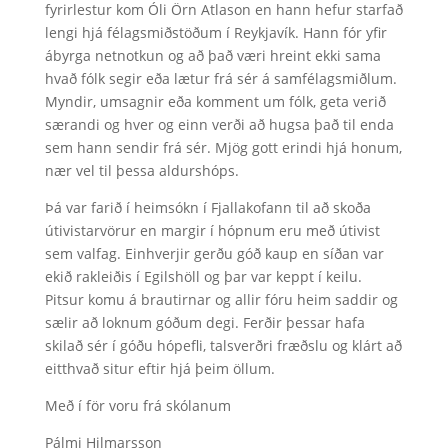
fyrirlestur kom Óli Örn Atlason en hann hefur starfað
lengi hjá félagsmiðstöðum í Reykjavík. Hann fór yfir
ábyrga netnotkun og að það væri hreint ekki sama
hvað fólk segir eða lætur frá sér á samfélagsmiðlum.
Myndir, umsagnir eða komment um fólk, geta verið
særandi og hver og einn verði að hugsa það til enda
sem hann sendir frá sér. Mjög gott erindi hjá honum,
nær vel til þessa aldurshóps.
Þá var farið í heimsókn í Fjallakofann til að skoða
útivistarvörur en margir í hópnum eru með útivist
sem valfag. Einhverjir gerðu góð kaup en síðan var
ekið rakleiðis í Egilshöll og þar var keppt í keilu.
Pitsur komu á brautirnar og allir fóru heim saddir og
sælir að loknum góðum degi. Ferðir þessar hafa
skilað sér í góðu hópefli, talsverðri fræðslu og klárt að
eitthvað situr eftir hjá þeim öllum.
Með í för voru frá skólanum
Pálmi Hilmarsson