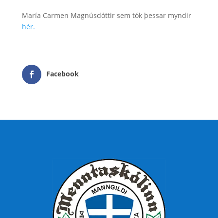
María Carmen Magnúsdóttir sem tók þessar myndir
hér.
Facebook