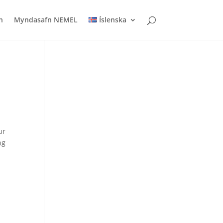
n
Myndasafn NEMEL
Íslenska
ur
ng