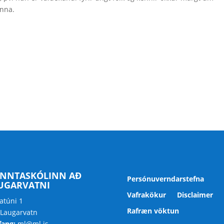
nna.
NNTASKÓLINN AÐ
Persónuverndarstefna
UGARVATNI
Vafrakökur
Disclaimer
atúni 1
Rafræn vöktun
 Laugarvatn
fang:
ml@ml.is