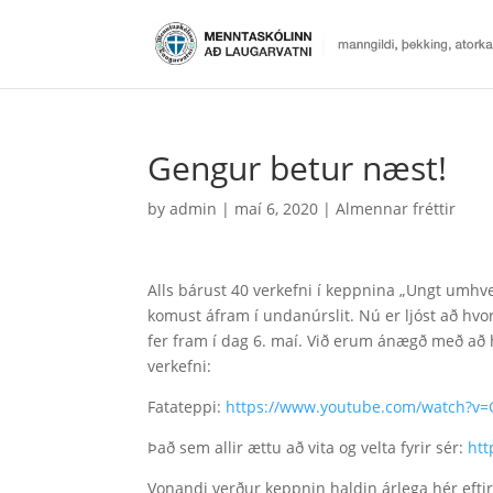
Gengur betur næst!
by
admin
|
maí 6, 2020
|
Almennar fréttir
Alls bárust 40 verkefni í keppnina „Ungt umhverf
komust áfram í undanúrslit. Nú er ljóst að hv
fer fram í dag 6. maí. Við erum ánægð með að h
verkefni:
Fatateppi:
https://www.youtube.com/watch?v=
Það sem allir ættu að vita og velta fyrir sér:
ht
Vonandi verður keppnin haldin árlega hér eftir