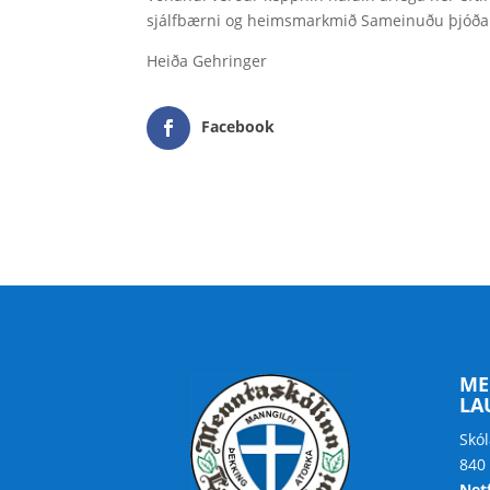
sjálfbærni og heimsmarkmið Sameinuðu þjóða
Heiða Gehringer
Facebook
ME
LA
Skól
840
Net