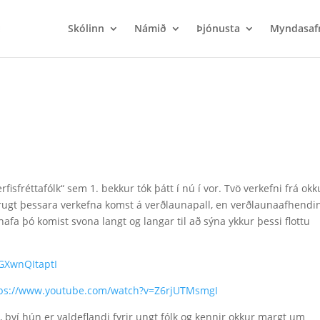
Skólinn
Námið
Þjónusta
Myndasaf
isfréttafólk“ sem 1. bekkur tók þátt í nú í vor. Tvö verkefni frá okk
orugt þessara verkefna komst á verðlaunapall, en verðlaunaafhendi
afa þó komist svona langt og langar til að sýna ykkur þessi flottu
GXwnQItaptI
tps://www.youtube.com/watch?v=Z6rjUTMsmgI
, því hún er valdeflandi fyrir ungt fólk og kennir okkur margt um