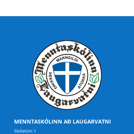
MENNTASKÓLINN AÐ LAUGARVATNI
Skólatúni 1