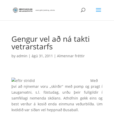
Gengur vel að ná takti
vetrarstarfs
by
admin
|
ágú 31, 2011
|
Almennar fréttir
Með
því að nýnemar voru „skírðir“ með pomp og pragt í
Laugarvatni, s.l. föstudag, urðu þeir fullgildir í
samfélagi nemenda skólans. Athöfnin gekk eins og
best verður á kosið enda einmuna veðurblíða. Um
kvöldið var síðan vel heppnað Busaball.