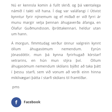
Nú er kennsla komin á fullt skrið, og þá væntalega
námið í takti við hana. Í dag var valáfangi í Útivist
kynntur fyrir nýnemum og ef miðað er við fyrri ár
munu margir velja þennan áhugaverða áfanga, en
Ólafur Guðmundsson, íþróttakennari, heldur utan
um hann.
Á morgun, fimmtudag verður önnur valgrein kynnt
öllum áhugasömum nemendum. Eyrún
Jónasdóttir, mun þá kynna fyrirhugað kórstarf
vetrarins, en hún mun stýra því. Öllum
áhugasömum nemendum skólans býðst að taka þátt
í þessu starfi, sem við vonum að verði einn hinna
mikilvægari þátta í starfi skólans til framtíðar.
pms
Facebook