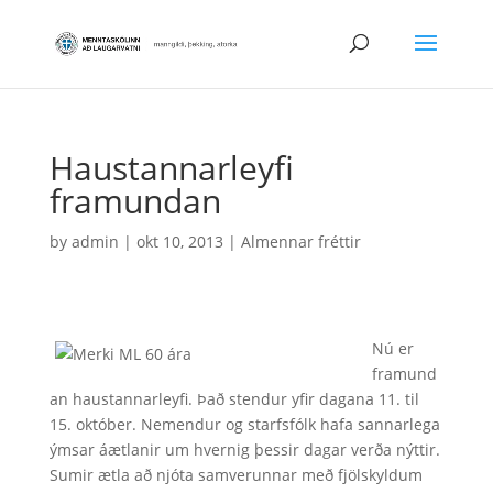
Haustannarleyfi
framundan
by
admin
|
okt 10, 2013
|
Almennar fréttir
Nú er
framund
an haustannarleyfi. Það stendur yfir dagana 11. til
15. október. Nemendur og starfsfólk hafa sannarlega
ýmsar áætlanir um hvernig þessir dagar verða nýttir.
Sumir ætla að njóta samverunnar með fjölskyldum