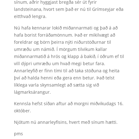
sínum, aðrir hyggjast bregða sér út fyrir
landsteinana, hvort sem það er nú til Grímseyjar eða
eitthvað lengra.
Nú hafa kennarar lokið miðannarmati og það á að
hafa borist forráðamönnum. Það er mikilvægt að
foreldrar og börn þeirra nýti niðurstöðurnar til
umræðu um námið. Í mörgum tilvikum kallar
miðannarmatið á hrós og klapp á bakið, í öðrum ef til
vill dýpri umræðu um hvað megi betur fara.
Annarleyfið er fínn tími til að taka stöðuna og heita
því að halda henni eða gera enn betur. Það telst
líklega varla skynsamlegt að sætta sig við
lágmarksárangur.
Kennsla hefst síðan aftur að morgni miðvikudags 16.
október.
Njótum nú annarleyfisins, hvert með sínum hætti.
pms