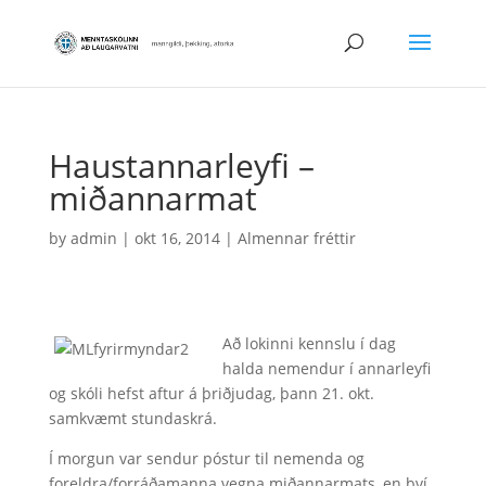
Haustannarleyfi –
miðannarmat
by
admin
|
okt 16, 2014
|
Almennar fréttir
Að lokinni kennslu í dag
halda nemendur í annarleyfi
og skóli hefst aftur á þriðjudag, þann 21. okt.
samkvæmt stundaskrá.
Í morgun var sendur póstur til nemenda og
foreldra/forráðamanna vegna miðannarmats, en því