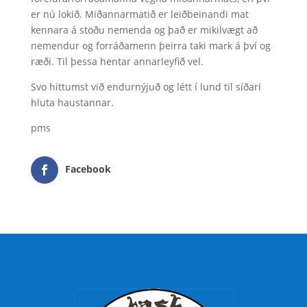
er nú lokið. Miðannarmatið er leiðbeinandi mat
kennara á stöðu nemenda og það er mikilvægt að
nemendur og forráðamenn þeirra taki mark á því og
ræði. Til þessa hentar annarleyfið vel.
Svo hittumst við endurnýjuð og létt í lund til síðari
hluta haustannar.
pms
Facebook