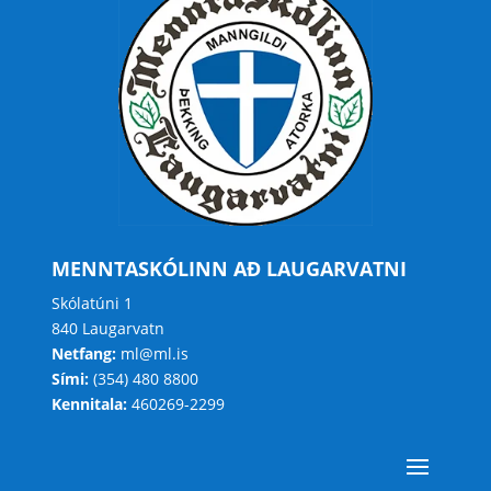
MENNTASKÓLINN AÐ LAUGARVATNI
Skólatúni 1
840 Laugarvatn
Netfang:
ml@ml.is
Sími:
(354) 480 8800
Kennitala:
460269-2299