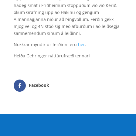
hádegismat í Friðheimum stoppuðum við við Kerið,
ókum Grafning upp að Hakinu og gengum
Almannagjánna niður að Þingvöllum. Ferðin gekk
mjög vel og 4N stóð sig með afburðum í að leiðsegja
samnemendum sínum á leiðinni.
Nokkrar myndir úr ferðinni eru
hér
.
Heiða Gehringer náttúrufræðikennari
Facebook