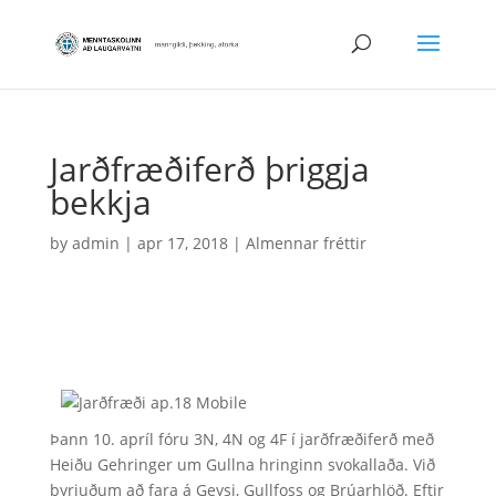
Jarðfræðiferð þriggja
bekkja
by
admin
|
apr 17, 2018
|
Almennar fréttir
Þann 10. apríl fóru 3N, 4N og 4F í jarðfræðiferð með
Heiðu Gehringer um Gullna hringinn svokallaða. Við
byrjuðum að fara á Geysi, Gullfoss og Brúarhlöð. Eftir