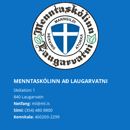
MENNTASKÓLINN AÐ LAUGARVATNI
Skólatúni 1
840 Laugarvatn
Netfang:
ml@ml.is
Sími:
(354) 480 8800
Kennitala:
460269-2299