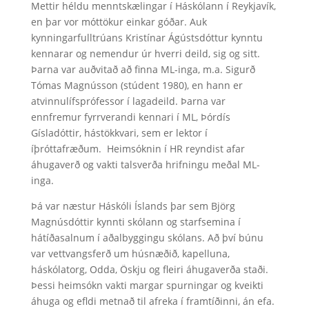
Mettir héldu menntskælingar í Háskólann í Reykjavík,
en þar vor móttökur einkar góðar. Auk
kynningarfulltrúans Kristínar Ágústsdóttur kynntu
kennarar og nemendur úr hverri deild, sig og sitt.
Þarna var auðvitað að finna ML-inga, m.a. Sigurð
Tómas Magnússon (stúdent 1980), en hann er
atvinnulífsprófessor í lagadeild. Þarna var
ennfremur fyrrverandi kennari í ML, Þórdís
Gísladóttir, hástökkvari, sem er lektor í
íþróttafræðum. Heimsóknin í HR reyndist afar
áhugaverð og vakti talsverða hrifningu meðal ML-
inga.
Þá var næstur Háskóli Íslands þar sem Björg
Magnúsdóttir kynnti skólann og starfsemina í
hátíðasalnum í aðalbyggingu skólans. Að því búnu
var vettvangsferð um húsnæðið, kapelluna,
háskólatorg, Odda, Öskju og fleiri áhugaverða staði.
Þessi heimsókn vakti margar spurningar og kveikti
áhuga og efldi metnað til afreka í framtíðinni, án efa.