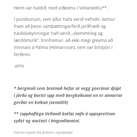
Heim var haldið, með viðkomu í Vellankötlu**.
Í punktunum, sem áður hafa verið nefndir, kemur
fram að þessi samþættingarferð jarðfræði og
háskólakynningar hafi verið „skemmtileg og
lærdómsrík“. Ennfremur, að ekki megi gleyma að
minnast á Pálma (Hilmarsson), sem var bílstjóri í
ferðinni.
-pms
* bergmoli sem brotnað hefur úr vegg gosrásar djúpt
í jörðu og borist upp með bergkvikunni en er annarrar
gerðar en kvikan
(xenolith)
** (upphaflega Vellandi katla) nafn á uppsprettum
syðst og austast í Þingvallavatni.
Það eru myndir frá ferðinni í myndasafni