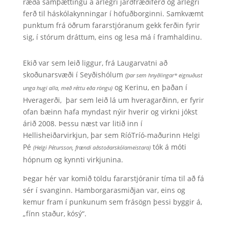
ræða samþættingu á árlegri jarðfræðiferð og árlegri
ferð til háskólakynningar í höfuðborginni. Samkvæmt
punktum frá öðrum fararstjóranum gekk ferðin fyrir
sig, í stórum dráttum, eins og lesa má í framhaldinu.
Ekið var sem leið liggur, frá Laugarvatni að
skoðunarsvæði í Seyðishólum
(þar sem hnyðlingar* eignuðust
og Kerinu, en þaðan í
unga hugi alla, með réttu eða röngu)
Hveragerði, þar sem leið lá um hveragarðinn, er fyrir
ofan bæinn hafa myndast nýir hverir og virkni jókst
árið 2008. Þessu næst var litið inn í
Hellisheiðarvirkjun, þar sem RíóTríó-maðurinn Helgi
Pé
tók á móti
(Helgi Pétursson, frændi aðstoðarskólameistara)
hópnum og kynnti virkjunina.
Þegar hér var komið töldu fararstjóranir tíma til að fá
sér í svanginn. Hamborgarasmiðjan var, eins og
kemur fram í punkunum sem frásögn þessi byggir á,
„fínn staður, kósý“.