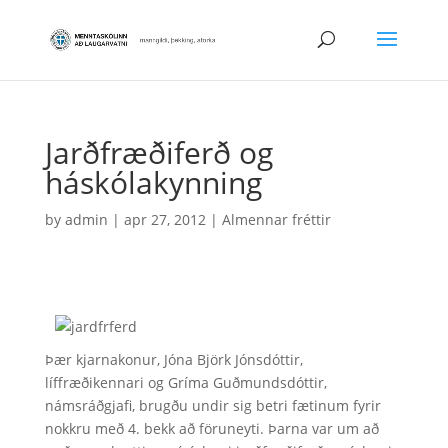
Jarðfræðiferð og
háskólakynning
by
admin
|
apr 27, 2012
|
Almennar fréttir
Þær kjarnakonur, Jóna Björk Jónsdóttir,
líffræðikennari og Gríma Guðmundsdóttir,
námsráðgjafi, brugðu undir sig betri fætinum fyrir
nokkru með 4. bekk að föruneyti. Þarna var um að