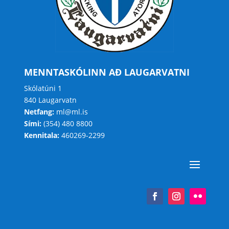
MENNTASKÓLINN AÐ LAUGARVATNI
Skólatúni 1
840 Laugarvatn
Netfang:
ml@ml.is
Sími:
(354) 480 8800
Kennitala:
460269-2299